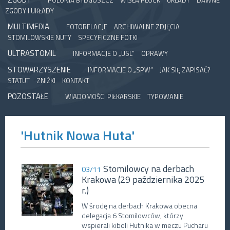
POLONIA BYDGOSZCZ
WISŁA PŁOCK
UKŁADY
DAWNE
ZGODY I UKŁADY
MULTIMEDIA
FOTORELACJE
ARCHIWALNE ZDJĘCIA
STOMILOWSKIE NUTY
SPECYFICZNE FOTKI
ULTRASTOMIL
INFORMACJE O „USL”
OPRAWY
STOWARZYSZENIE
INFORMACJE O „SPW”
JAK SIĘ ZAPISAĆ?
STATUT
ZNIŻKI
KONTAKT
POZOSTAŁE
WIADOMOŚCI PIŁKARSKIE
TYPOWANIE
'Hutnik Nowa Huta'
Stomilowcy na derbach
03/11
Krakowa (29 października 2025
r.)
W środę na derbach Krakowa obecna
delegacja 6 Stomilowców, którzy
wspierali kiboli Hutnika w meczu Pucharu