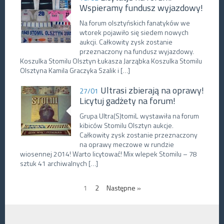
Wspieramy fundusz wyjazdowy!
Na forum olsztyńskich fanatyków we
wtorek pojawiło się siedem nowych
aukcji. Całkowity zysk zostanie
przeznaczony na fundusz wyjazdowy.
Koszulka Stomilu Olsztyn Łukasza Jarząbka Koszulka Stomilu
Olsztyna Kamila Graczyka Szalik i […]
Ultrasi zbierają na oprawy!
27/01
Licytuj gadżety na forum!
Grupa Ultra(S)tomiL wystawiła na forum
kibiców Stomilu Olsztyn aukcje.
Całkowity zysk zostanie przeznaczony
na oprawy meczowe w rundzie
wiosennej 2014! Warto licytować! Mix wlepek Stomilu – 78
sztuk 41 archiwalnych […]
1
2
Następne »