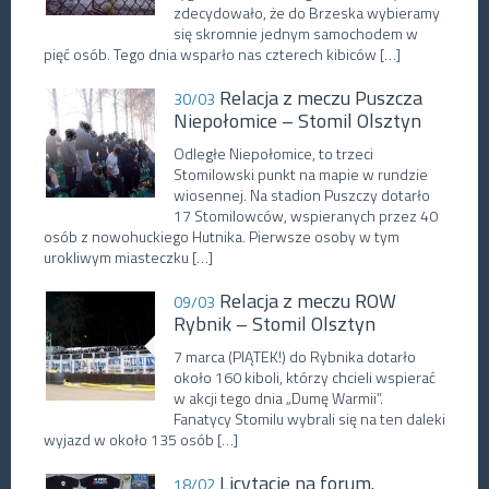
zdecydowało, że do Brzeska wybieramy
się skromnie jednym samochodem w
pięć osób. Tego dnia wsparło nas czterech kibiców […]
Relacja z meczu Puszcza
30/03
Niepołomice – Stomil Olsztyn
Odległe Niepołomice, to trzeci
Stomilowski punkt na mapie w rundzie
wiosennej. Na stadion Puszczy dotarło
17 Stomilowców, wspieranych przez 40
osób z nowohuckiego Hutnika. Pierwsze osoby w tym
urokliwym miasteczku […]
Relacja z meczu ROW
09/03
Rybnik – Stomil Olsztyn
7 marca (PIĄTEK!) do Rybnika dotarło
około 160 kiboli, którzy chcieli wspierać
w akcji tego dnia „Dumę Warmii”.
Fanatycy Stomilu wybrali się na ten daleki
wyjazd w około 135 osób […]
Licytacje na forum.
18/02