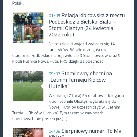
Polski.
Relacja kibicowska z meczu
01/05
Podbeskidzie Bielsko-Biała –
Stomil Olsztyn (24 kwietnia
2022 roku)
Na ten daleki wyjazd wybrało się 14
fanatyków. W sektorze gości na
stadionie Podbeskidzia pojawiło się 9 Stomilowców oraz 5
kiboli Hutnika Nowa Huta. HKS dzięki za obecność!
Stomilowcy obecni na
09/07
„Letnim Turnieju Kibiców
Hutnika”
W sobotę (7 lipca) 24 osobowa delegacja
kiboli Stomilu Olsztyn wybrała się do
Nowej Huty, by uczestniczyć w „Letnim
Turnieju Kibiców Hutnika”. Tym razem w zawodach
sportowych nie poszło już […]
Sierpniowy numer „To My
04/08