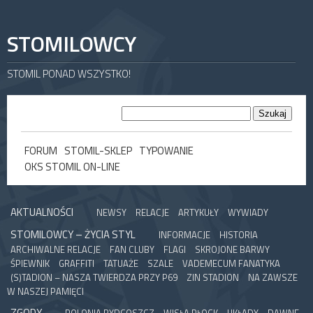
STOMILOWCY
STOMIL PONAD WSZYSTKO!
FORUM
STOMIL-SKLEP
TYPOWANIE
OKS STOMIL ON-LINE
AKTUALNOŚCI
NEWSY
RELACJE
ARTYKUŁY
WYWIADY
STOMILOWCY – ŻYCIA STYL
INFORMACJE
HISTORIA
ARCHIWALNE RELACJE
FAN CLUBY
FLAGI
SKROJONE BARWY
ŚPIEWNIK
GRAFFITI
TATUAŻE
SZALE
VADEMECUM FANATYKA
(S)TADION – NASZA TWIERDZA PRZY P69
ZIN STADION
NA ZAWSZE
W NASZEJ PAMIĘCI
ZGODY