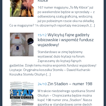
Kibice”
167 numer magazynu „To My Kibice” już
po weekendzie będzie w sprzedaży – z
odświeżoną szatą graficzną, widoczną
już po pobieżnym rzucie oka na okładkę.
Co w magazynie? 14 obszernych reportaży meczowych, […]
Wylicytuj fajne gadżety
15/12
kibicowskie i wspomóż fundusz
wyjazdowy!
Standardowo w zimę będziemy
wystawiać dużo licytacji na forum.
Zapraszamy do licytacji fajnych
gadżetów. Dzięki temu można wspomóc fundusz wyjazdowy!
Licytacje: Oryginalna koszulka Stomilu – Dawid Kucharski
Koszulka Stomilu Olsztyn […]
Zin Stadion – numer 198
24/10
W trakcie niedzielnego spotkania Stomil
Olsztyn – Chojniczanka będzie można
kupić 198 numer zina „Stadion”. Nasza
gazetka w standardowej cenie dwóch