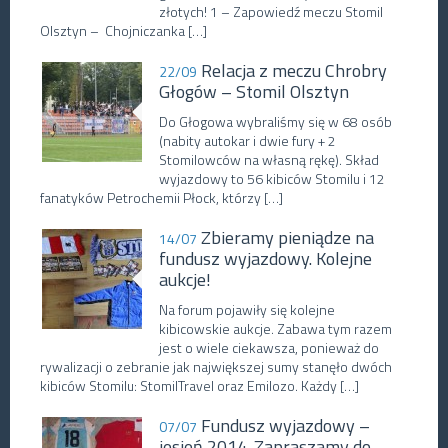
złotych! 1 – Zapowiedź meczu Stomil
Olsztyn – Chojniczanka […]
Relacja z meczu Chrobry
22/09
Głogów – Stomil Olsztyn
Do Głogowa wybraliśmy się w 68 osób
(nabity autokar i dwie fury + 2
Stomilowców na własną rękę). Skład
wyjazdowy to 56 kibiców Stomilu i 12
fanatyków Petrochemii Płock, którzy […]
Zbieramy pieniądze na
14/07
fundusz wyjazdowy. Kolejne
aukcje!
Na forum pojawiły się kolejne
kibicowskie aukcje. Zabawa tym razem
jest o wiele ciekawsza, ponieważ do
rywalizacji o zebranie jak największej sumy stanęło dwóch
kibiców Stomilu: StomilTravel oraz Emilozo. Każdy […]
Fundusz wyjazdowy –
07/07
jesień 2014. Zapraszamy do