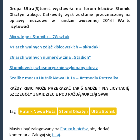
Grupa Ultra(S)tomiL wystawiła na forum kibiców Stomilu
Olsztyn aukcje. Całkowity zysk zostanie przeznaczony na
oprawy meczowe w rundzie wiosennej 2014! Warto
licytować!
Mix wlepek Stomilu – 78 sztuk
41 archiwalnych zdjęć kibicowskich – składaki
28 archiwalnych numerów zina „Stadion”
Stomilowski, własnoręcznie wykonany obraz
Szalik z meczu Hutnik Nowa Huta – Artmedia Petrzalka
KAŻDY KIBIC MOŻE PRZEKAZAĆ JAKIŚ GADŻET NA LICYTACJĘ!
SZCZEGÓŁY ZNAJDZIECIE POD KAŻDĄ AUKCJĄ! SPW!
Tagi:
Hutnik Nowa Huta
Stomil Olsztyn
UltraStomiL
Musisz być zalogowany na
Forum Kibiców
, aby dodać
komentarz. Zaloguj się
tutaj
.