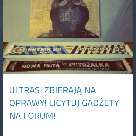
ULTRASI ZBIERAJĄ NA
OPRAWY! LICYTUJ GADŻETY
NA FORUM!