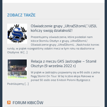
ZOBACZ TAKŻE
Oświadczenie grupy „Ultra(S)tomiL”. U(S)L
kończy swoją działalność!
Prezentujemy oświadczenie, które podesłali nam
kibice Stomilu Olsztyn z grupy „Ultra(S)tomiL”.
Oświadczenie grupy „Ultra(S)tomiL: „Nadchodzi koniec
rundy, w piątek rozegraliśmy ostatni mecz w tym roku na stadionie w
Olsztynie. W […]
Relacja z meczu GKS Jastrzębie – Stomil
Olsztyn (9 września 2022 r.)
W piątek w Jastrzębiu pojawiamy się w 86 osób z jedna
flagą Stomil On Tour. W tej liczbie ekipa Rakowa w
ponad 50 osób oraz 6 kiboli Polonii Bydgoszcz.
Podróżujemy […]
FORUM KIBICÓW