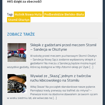
HKS dzięki za obecność!
Tagi:
Hutnik Nowa Huta
Podbeskidzie Bielsko-Biała
Stomil Olsztyn
ZOBACZ TAKŻE
Sklepik z gadżetami przed meczem Stomil
– Sandecja w Olsztynie
W sobotę przed meczem pucharowym Stomil Olsztyn
– Sandecja Nowy Sącz zostanie wystawiony sklepik z
gadżetami! Na meczu z Sandecją będzie można kupić
wszystkie gadżety, które są dostępne w http://stomil-sklep.pl/ Zysk […]
Wywiad ze „Skazą”, jednym z twórców
ruchu kibicowskiego na Stomilu
Witaj Skaza! Na początek standardowe nasze pytanie.
Pamiętasz kiedy pierwszy raz trafiłeś do młyna? –
Pierwsze kroki na stadionie stawiałem ze swoim ojcem
w wieku siedmiu lat, ale wówczas na […]