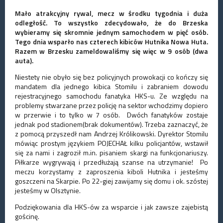
Mało atrakcyjny rywal, mecz w środku tygodnia i duża
odległość. To wszystko zdecydowało, że do Brzeska
wybieramy się skromnie jednym samochodem w pięć osób.
Tego dnia wsparło nas czterech kibiców Hutnika Nowa Huta.
Razem w Brzesku zameldowaliśmy się więc w 9 osób (dwa
auta).
Niestety nie obyło się bez policyjnych prowokacji co kończy się
mandatem dla jednego kibica Stomilu i zabraniem dowodu
rejestracyjnego samochodu fanatyka HKS-u. Ze względu na
problemy stwarzane przez policję na sektor wchodzimy dopiero
w przerwie i to tylko w 7 osób. Dwóch fanatyków zostaje
jednak pod stadionem(brak dokumentów). Trzeba zaznaczyć, że
z pomocą przyszedł nam Andrzej Królikowski. Dyrektor Stomilu
mówiąc prostym językiem POJECHAŁ kilku policjantów, wstawił
się za nami i zagroził m.in. pisaniem skargi na funkcjonariuszy.
Piłkarze wygrywają i przedłużają szanse na utrzymanie! Po
meczu korzystamy z zaproszenia kiboli Hutnika i jesteśmy
goszczeni na Skarpie. Po 22-giej zawijamy się domu i ok. szóstej
jesteśmy w Olsztynie.
Podziękowania dla HKS-ów za wsparcie i jak zawsze zajebistą
gościnę.