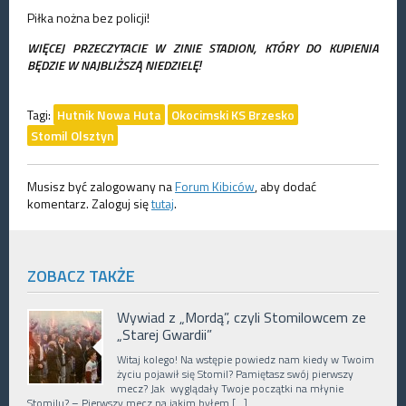
Piłka nożna bez policji!
WIĘCEJ PRZECZYTACIE W ZINIE STADION, KTÓRY DO KUPIENIA
BĘDZIE W NAJBLIŻSZĄ NIEDZIELĘ!
Tagi:
Hutnik Nowa Huta
Okocimski KS Brzesko
Stomil Olsztyn
Musisz być zalogowany na
Forum Kibiców
, aby dodać
komentarz. Zaloguj się
tutaj
.
ZOBACZ TAKŻE
Wywiad z „Mordą”, czyli Stomilowcem ze
„Starej Gwardii”
Witaj kolego! Na wstępie powiedz nam kiedy w Twoim
życiu pojawił się Stomil? Pamiętasz swój pierwszy
mecz? Jak wyglądały Twoje początki na młynie
Stomilu? – Pierwszy mecz na jakim byłem […]