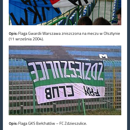
Opis:
Flaga Gwardii Warszawa zniszczona na meczu w Olsztynie
(11 września 2004).
Opis:
Flaga GKS Bełchatów – FC Zdzieszulice.