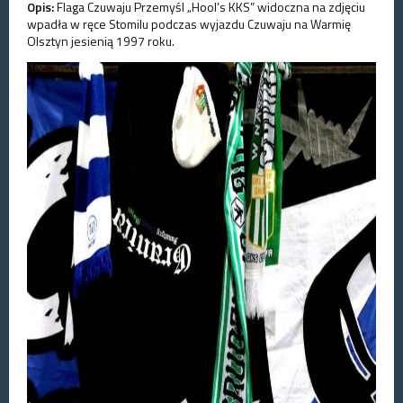
Opis:
Flaga Czuwaju Przemyśl „Hool’s KKS” widoczna na zdjęciu
wpadła w ręce Stomilu podczas wyjazdu Czuwaju na Warmię
Olsztyn jesienią 1997 roku.