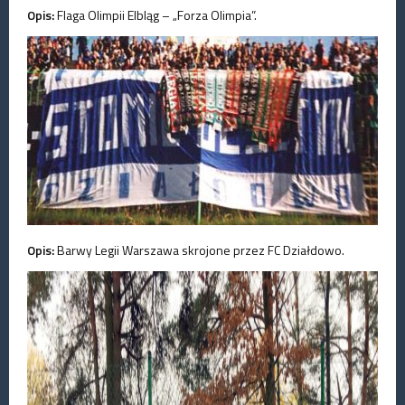
Opis:
Flaga Olimpii Elbląg – „Forza Olimpia”.
Opis:
Barwy Legii Warszawa skrojone przez FC Działdowo.