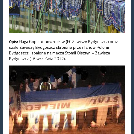
Opis:
Flaga Goplani Inowrocław (FC Zawiszy Bydgoszcz) oraz
szale Zawiszy Bydgoszcz skrojone przez fanów Polonii
Bydgoszcz i spalone na meczu Stomil Olsztyn – Zawisza
Bydgoszcz (16 września 2012).