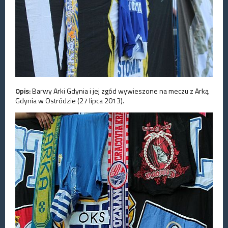
Opis:
Barwy Arki Gdynia i jej zgód wywieszone na meczu z Arką
Gdynia w Ostródzie (27 lipca 2013).