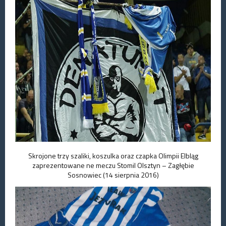
Skrojone trzy szaliki, koszulka oraz czapka Olimpii Elbląg
zaprezentowane ne meczu Stomil Olsztyn – Zagłębie
Sosnowiec (14 sierpnia 2016)