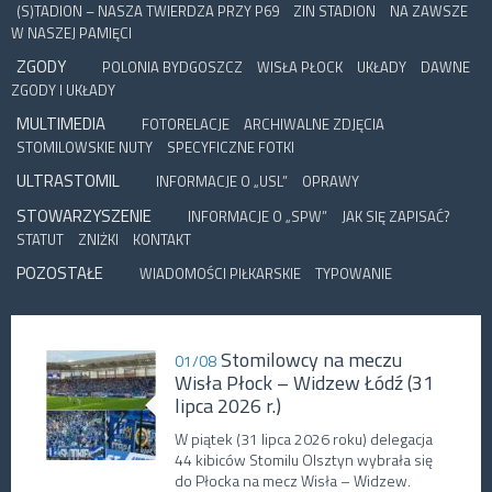
(S)TADION – NASZA TWIERDZA PRZY P69
ZIN STADION
NA ZAWSZE
W NASZEJ PAMIĘCI
ZGODY
POLONIA BYDGOSZCZ
WISŁA PŁOCK
UKŁADY
DAWNE
ZGODY I UKŁADY
MULTIMEDIA
FOTORELACJE
ARCHIWALNE ZDJĘCIA
STOMILOWSKIE NUTY
SPECYFICZNE FOTKI
ULTRASTOMIL
INFORMACJE O „USL”
OPRAWY
STOWARZYSZENIE
INFORMACJE O „SPW”
JAK SIĘ ZAPISAĆ?
STATUT
ZNIŻKI
KONTAKT
POZOSTAŁE
WIADOMOŚCI PIŁKARSKIE
TYPOWANIE
Stomilowcy na meczu
01/08
Wisła Płock – Widzew Łódź (31
lipca 2026 r.)
W piątek (31 lipca 2026 roku) delegacja
44 kibiców Stomilu Olsztyn wybrała się
do Płocka na mecz Wisła – Widzew.