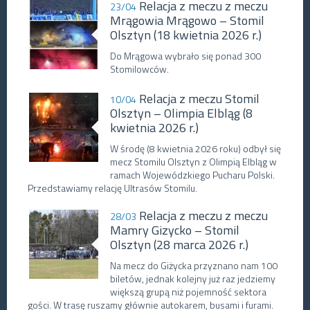
Relacja z meczu z meczu
23/04
Mrągowia Mrągowo – Stomil
Olsztyn (18 kwietnia 2026 r.)
Do Mrągowa wybrało się ponad 300
Stomilowców.
Relacja z meczu Stomil
10/04
Olsztyn – Olimpia Elbląg (8
kwietnia 2026 r.)
W środę (8 kwietnia 2026 roku) odbył się
mecz Stomilu Olsztyn z Olimpią Elbląg w
ramach Wojewódzkiego Pucharu Polski.
Przedstawiamy relację Ultrasów Stomilu.
Relacja z meczu z meczu
28/03
Mamry Gizycko – Stomil
Olsztyn (28 marca 2026 r.)
Na mecz do Giżycka przyznano nam 100
biletów, jednak kolejny już raz jedziemy
większą grupą niż pojemność sektora
gości. W trasę ruszamy głównie autokarem, busami i furami.