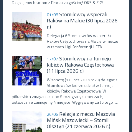
Dziękujemy braciom z Płocka za gościnę! OKS & ZKS!
Stomilowcy wspierali
01/08
Raków na Malcie (30 lipca 2026
r.)
Delegacja 6 Stomilowców wspierała
Raków Częstochowa na Malcie w meczu
w ramach Ligi Konferencji UEFA.
Stomilowcy na turnieju
17/07
kibiców Rakowa Częstochowa
(11 lipca 2026 r.)
W sobotę (11 lipca 2026 roku) delegacja
Stomilowców bierze udział w turnieju
kibiców Rakowa Częstochowa. W
piłkarskich zmaganiach, po 8 rozegranych meczach,
ostatecznie zajmujemy 4 miejsce. Wygrywamy za to tego […]
Relacja z meczu Mazovia
26/06
Mińsk Mazowiecki – Stomil
Olsztyn (21 czerwca 2026 r.)