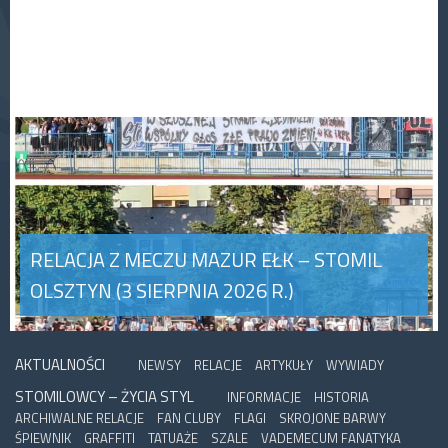
RELACJA Z MECZU MAZUR EŁK – STOMIL
OLSZTYN (3 SIERPNIA 2026 R.)
AKTUALNOŚCI
NEWSY
RELACJE
ARTYKUŁY
WYWIADY
STOMILOWCY – ŻYCIA STYL
INFORMACJE
HISTORIA
ARCHIWALNE RELACJE
FAN CLUBY
FLAGI
SKROJONE BARWY
ŚPIEWNIK
GRAFFITI
TATUAŻE
SZALE
VADEMECUM FANATYKA