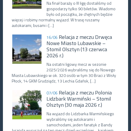
Na finał baraży o III ligę dostaliśmy od
gospodarzy tylko 90 biletów. Wiadomo
było od początku, że chętnych będzie
więcej i robimy normalny wyjazd. W trasę ruszamy
autokarami, busami i […]
Relacja z meczu Drwęca
16/06
Nowe Miasto Lubawskie –
Stomil Olsztyn (13 czerwca
2026 r.)
Na ostatni ligowy mecz w sezonie
2025/2026 wybraliśmy się do Nowego
Miasta Lubawskiego w ok. 320 osób w tym 30 Braci z Wisły
Płock, 14 GKM Grudziądz, 13 Lechia Gdańsk, […]
Relacja z meczu Polonia
07/06
Lidzbark Warmiński – Stomil
Olsztyn (30 maja 2026 r.)
Na wyjazd do Lidzbarka Warmińskiego
wybraliśmy się autokarami i
samochodami, jeden fanatyk z Bandy
Juranda wyruszył na ten mecz dzień wcześniej… kajakiem,