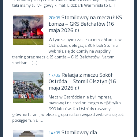
taki mamy tu IV-ligowy klimat. Lidzbark Warmiński to […]
Stomilowcy na meczu ŁKS
28/05
Łomża – GKS Bełchatów (16
maja 2026 r.)
W tym samym czasie co mecz Stomilu w
Ostródzie, delegacja 30 kiboli Stomilu
wybrała się do Łomży na wspólny
trening oraz mecz ŁKS Łomża – GKS Bełchatów. Na tym
spotkaniu […]
Relacja z meczu Sokół
17/05
Ostróda – Stomil Olsztyn (16
maja 2026 r.)
Mecz w Ostródzie nie był imprezą
masową i na stadion mogło wejść tylko
999 kibiców. Do Ostródy ruszamy
głównie furami, wieksza grupa na ten wyjazd wybrała się też
pociągiem. Na […]
Stomilowcy dla
14/05