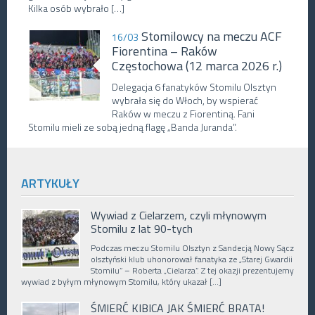
Kilka osób wybrało […]
Stomilowcy na meczu ACF
16/03
Fiorentina – Raków
Częstochowa (12 marca 2026 r.)
Delegacja 6 fanatyków Stomilu Olsztyn
wybrała się do Włoch, by wspierać
Raków w meczu z Fiorentiną. Fani
Stomilu mieli ze sobą jedną flagę „Banda Juranda”.
ARTYKUŁY
Wywiad z Cielarzem, czyli młynowym
Stomilu z lat 90-tych
Podczas meczu Stomilu Olsztyn z Sandecją Nowy Sącz
olsztyński klub uhonorował fanatyka ze „Starej Gwardii
Stomilu” – Roberta „Cielarza”. Z tej okazji prezentujemy
wywiad z byłym młynowym Stomilu, który ukazał […]
ŚMIERĆ KIBICA JAK ŚMIERĆ BRATA!