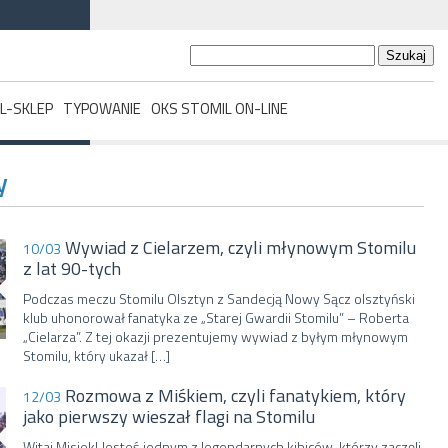
Szukaj:
L-SKLEP
TYPOWANIE
OKS STOMIL ON-LINE
y
Wywiad z Cielarzem, czyli młynowym Stomilu
10/03
z lat 90-tych
Podczas meczu Stomilu Olsztyn z Sandecją Nowy Sącz olsztyński
klub uhonorował fanatyka ze „Starej Gwardii Stomilu” – Roberta
„Cielarza”. Z tej okazji prezentujemy wywiad z byłym młynowym
Stomilu, który ukazał […]
Rozmowa z Miśkiem, czyli fanatykiem, który
12/03
jako pierwszy wieszał flagi na Stomilu
Witaj Misiek! Jesteś jednym z legendarnych kibiców, którzy zaczęli