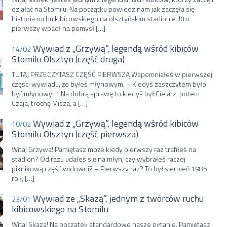
działać na Stomilu. Na początku powiedz nam jak zaczęła się
historia ruchu kibicowskiego na olsztyńskim stadionie. Kto
pierwszy wpadł na pomysł […]
Wywiad z „Grzywą”, legendą wśród kibiców
14/02
Stomilu Olsztyn (część druga)
TUTAJ PRZECZYTASZ CZĘŚĆ PIERWSZĄ Wspomniałeś w pierwszej
części wywiadu, że byłeś młynowym. – Kiedyś zaszczytem było
być młynowym. Na dobrą sprawę to kiedyś był Cielarz, potem
Czaja, trochę Misza, a […]
Wywiad z „Grzywą”, legendą wśród kibiców
10/02
Stomilu Olsztyn (część pierwsza)
Witaj Grzywa! Pamiętasz może kiedy pierwszy raz trafiłeś na
stadion? Od razu udałeś się na młyn, czy wybrałeś raczej
piknikową część widowni? – Pierwszy raz? To był sierpień 1985
rok, […]
Wywiad ze „Skazą”, jednym z twórców ruchu
23/01
kibicowskiego na Stomilu
Witaj Skaza! Na początek standardowe nasze pytanie. Pamiętasz