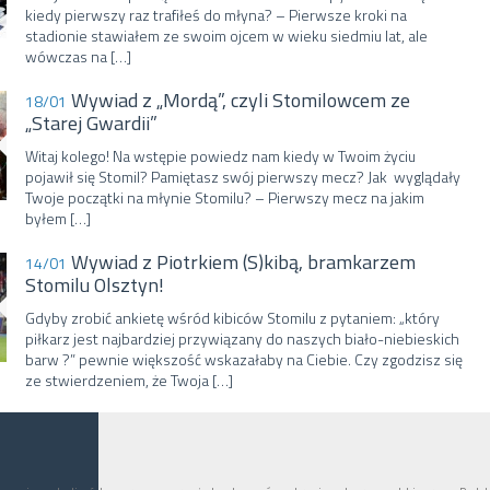
kiedy pierwszy raz trafiłeś do młyna? – Pierwsze kroki na
stadionie stawiałem ze swoim ojcem w wieku siedmiu lat, ale
wówczas na […]
Wywiad z „Mordą”, czyli Stomilowcem ze
18/01
„Starej Gwardii”
Witaj kolego! Na wstępie powiedz nam kiedy w Twoim życiu
pojawił się Stomil? Pamiętasz swój pierwszy mecz? Jak wyglądały
Twoje początki na młynie Stomilu? – Pierwszy mecz na jakim
byłem […]
Wywiad z Piotrkiem (S)kibą, bramkarzem
14/01
Stomilu Olsztyn!
Gdyby zrobić ankietę wśród kibiców Stomilu z pytaniem: „który
piłkarz jest najbardziej przywiązany do naszych biało-niebieskich
barw ?” pewnie większość wskazałaby na Ciebie. Czy zgodzisz się
ze stwierdzeniem, że Twoja […]