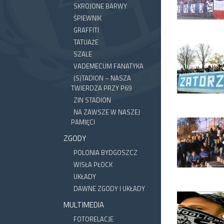
SKROJONE BARWY
ŚPIEWNIK
GRAFFITI
TATUAŻE
SZALE
VADEMECUM FANATYKA
(S)TADION – NASZA
TWIERDZA PRZY P69
ZIN STADION
NA ZAWSZE W NASZEJ
PAMIĘCI
ZGODY
POLONIA BYDGOSZCZ
WISŁA PŁOCK
UKŁADY
DAWNE ZGODY I UKŁADY
MULTIMEDIA
FOTORELACJE