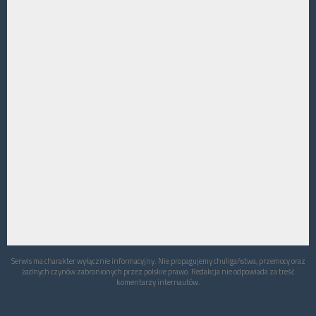
Serwis ma charakter wyłącznie informacyjny. Nie propagujemy chuligaństwa, przemocy oraz
żadnych czynów zabronionych przez polskie prawo. Redakcja nie odpowiada za treść
komentarzy internautów.