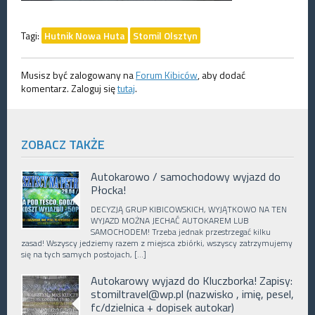
Tagi:
Hutnik Nowa Huta
Stomil Olsztyn
Musisz być zalogowany na
Forum Kibiców
, aby dodać
komentarz. Zaloguj się
tutaj
.
ZOBACZ TAKŻE
Autokarowo / samochodowy wyjazd do
Płocka!
DECYZJĄ GRUP KIBICOWSKICH, WYJĄTKOWO NA TEN
WYJAZD MOŻNA JECHAĆ AUTOKAREM LUB
SAMOCHODEM! Trzeba jednak przestrzegać kilku
zasad! Wszyscy jedziemy razem z miejsca zbiórki, wszyscy zatrzymujemy
się na tych samych postojach, […]
Autokarowy wyjazd do Kluczborka! Zapisy:
stomiltravel@wp.pl (nazwisko , imię, pesel,
fc/dzielnica + dopisek autokar)