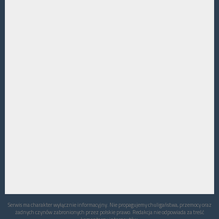
Serwis ma charakter wyłącznie informacyjny. Nie propagujemy chuligaństwa, przemocy oraz
żadnych czynów zabronionych przez polskie prawo. Redakcja nie odpowiada za treść