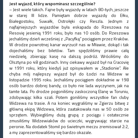
Jest wyjazd, który wspominasz szczególnie?
– Jest wiele takich. Fajne były wyjazdy w latach 80-tych, jeszcze
w starej III lidze. Pamiętam dobrze wyjazdy do Ełku,
Białegostoku, Suwałk, Ostrołęki czy Reszla. Jednym z
najfajniejszych wyjazdów była eskapada do Rzeszowa na
Resovię jesienią 1991 roku, było nas 10 osób. Do Rzeszowa
jechaliśmy dzień wcześniej z „Pacyfką” pociągiem przez Kraków.
W drodze powrotnej kanar wyrzucił nas w Mławie, dokąd i tak
dojechaliśmy bez biletów. Tam spędziliśmy prawie całą
niedzielę, zbierając kasę na dalszą podróż. Wróciliśmy do
Olsztyna po 48 godzinach. Inny ciekawy wyjazd był na Cracovię
w 1991 roku, który kiedyś już opisywałem w „Stadionie”. Ale
chyba mój najlepszy wyjazd był do Łodzi na Widzew w
listopadzie 1995 roku. Jechaliśmy pociągiem dokładnie w 198
osób bardzo dobrej bandy, co było nie lada wyczynem, jak na
tamte lata. Po drodze pogoniliśmy zaskoczoną Elanę w Toruniu,
zdobywając kilka szali. Potem goniliśmy wszystkie fan cluby
Widzewa na trasie. A na koniec wygraliśmy w Zgierzu bitwę z
główną ekipą Widzewa, która zaatakowała nas w 50 osób ze
sprzętem. Wybiegliśmy dużą grupą z pociągu i ostatecznie
zmusiliśmy Widzewiaków do ucieczki, wygrywając starcie na
peronie. Na dodatek Stomil po świetnym meczu zremisował 2:2,
a my zaprezentowaliśmy się bardzo okazale.