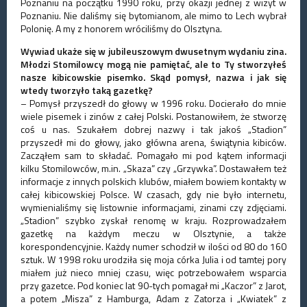
Poznaniu na początku 1990 roku, przy okazji jednej z wizyt w
Poznaniu. Nie daliśmy się bytomianom, ale mimo to Lech wybrał
Polonię. A my z honorem wróciliśmy do Olsztyna.
Wywiad ukaże się w jubileuszowym dwusetnym wydaniu zina.
Młodzi Stomilowcy mogą nie pamiętać, ale to Ty stworzyłeś
nasze kibicowskie pisemko. Skąd pomysł, nazwa i jak się
wtedy tworzyło taką gazetkę?
– Pomysł przyszedł do głowy w 1996 roku. Docierało do mnie
wiele pisemek i zinów z całej Polski. Postanowiłem, że stworzę
coś u nas. Szukałem dobrej nazwy i tak jakoś „Stadion”
przyszedł mi do głowy, jako główna arena, świątynia kibiców.
Zacząłem sam to składać. Pomagało mi pod kątem informacji
kilku Stomilowców, m.in. „Skaza” czy „Grzywka”. Dostawałem też
informacje z innych polskich klubów, miałem bowiem kontakty w
całej kibicowskiej Polsce. W czasach, gdy nie było internetu,
wymienialiśmy się listownie informacjami, zinami czy zdjęciami.
„Stadion” szybko zyskał renomę w kraju. Rozprowadzałem
gazetkę na każdym meczu w Olsztynie, a także
korespondencyjnie. Każdy numer schodził w ilości od 80 do 160
sztuk. W 1998 roku urodziła się moja córka Julia i od tamtej pory
miałem już nieco mniej czasu, więc potrzebowałem wsparcia
przy gazetce. Pod koniec lat 90-tych pomagał mi „Kaczor” z Jarot,
a potem „Misza” z Hamburga, Adam z Zatorza i „Kwiatek” z