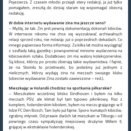
Pojezierza. Z czasem młodsi przejęli stery redakcji, ja już tylko
pomagałem, zresztą do dzisiaj staram się wspomagać obecną
redakcję.
W dobie internetu wydawanie zina ma jeszcze sens?
– Myślę, że tak. Zin jest pewną dokumentacją dokonań kibiców.
W internecie nikomu nie chce się wyszukiwać archiwalnych
relacji sprzed roku, nie mówiąc już o poprzednich dekadach. Co
innego papierowa forma informacji. Za kilka lat można wyciągnąć
z szuflady taką gazetkę i powspominać minione wydarzenia na
kibicowskim szlaku. Dodatkowo zin ma walory kolekcjonerskie.
Są kibice, którzy po prostu zbierają takie wydawnictwa. I fajnie,
że na Stomilu to przetrwało, bo jesteśmy już jednymi z
nielicznych, którzy wydają zina na meczach swojego klubu
(obecnie wydawanie Zina zostało zawieszone – red.).
Mieszkając w Holandii chodzisz na spotkania piłkarskie?
– Mieszkałem wcześniej blisko Eindhoven i byłem na kilku
meczach PSV, ale klimat był tam typowo piknikowy. Raz z
kumplem, holenderskim kibolem, byłem na meczu grającego w II
lidze FC Den Bosch. Tam było już fajnie. Sporo kumatych kibiców,
zgrabny młynek. Od prawie dwóch lat mieszkam w Tilburgu i od
pewnego czasu sympatyzuję miejscowej drużynie Willem II,
grającej w ekstraklasie holenderskiej.