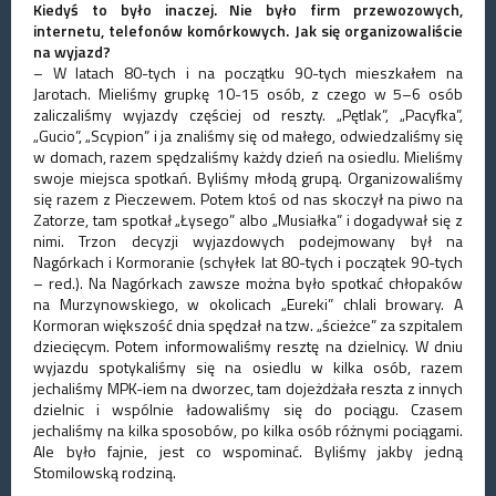
Kiedyś to było inaczej. Nie było firm przewozowych,
internetu, telefonów komórkowych. Jak się organizowaliście
na wyjazd?
– W latach 80-tych i na początku 90-tych mieszkałem na
Jarotach. Mieliśmy grupkę 10-15 osób, z czego w 5–6 osób
zaliczaliśmy wyjazdy częściej od reszty. „Pętlak”, „Pacyfka”,
„Gucio”, „Scypion” i ja znaliśmy się od małego, odwiedzaliśmy się
w domach, razem spędzaliśmy każdy dzień na osiedlu. Mieliśmy
swoje miejsca spotkań. Byliśmy młodą grupą. Organizowaliśmy
się razem z Pieczewem. Potem ktoś od nas skoczył na piwo na
Zatorze, tam spotkał „Łysego” albo „Musiałka” i dogadywał się z
nimi. Trzon decyzji wyjazdowych podejmowany był na
Nagórkach i Kormoranie (schyłek lat 80-tych i początek 90-tych
– red.). Na Nagórkach zawsze można było spotkać chłopaków
na Murzynowskiego, w okolicach „Eureki” chlali browary. A
Kormoran większość dnia spędzał na tzw. „ścieżce” za szpitalem
dziecięcym. Potem informowaliśmy resztę na dzielnicy. W dniu
wyjazdu spotykaliśmy się na osiedlu w kilka osób, razem
jechaliśmy MPK-iem na dworzec, tam dojeżdżała reszta z innych
dzielnic i wspólnie ładowaliśmy się do pociągu. Czasem
jechaliśmy na kilka sposobów, po kilka osób różnymi pociągami.
Ale było fajnie, jest co wspominać. Byliśmy jakby jedną
Stomilowską rodziną.