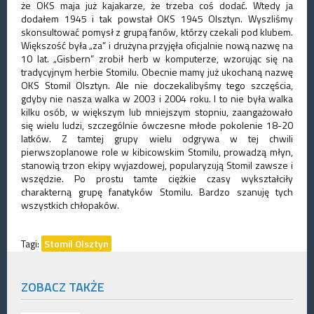
że OKS maja już kajakarze, że trzeba coś dodać. Wtedy ja
dodałem 1945 i tak powstał OKS 1945 Olsztyn. Wyszliśmy
skonsultować pomysł z grupą fanów, którzy czekali pod klubem.
Większość była „za” i drużyna przyjęła oficjalnie nową nazwę na
10 lat. „Gisbern” zrobił herb w komputerze, wzorując się na
tradycyjnym herbie Stomilu. Obecnie mamy już ukochaną nazwę
OKS Stomil Olsztyn. Ale nie doczekalibyśmy tego szczęścia,
gdyby nie nasza walka w 2003 i 2004 roku. I to nie była walka
kilku osób, w większym lub mniejszym stopniu, zaangażowało
się wielu ludzi, szczególnie ówczesne młode pokolenie 18-20
latków. Z tamtej grupy wielu odgrywa w tej chwili
pierwszoplanowe role w kibicowskim Stomilu, prowadzą młyn,
stanowią trzon ekipy wyjazdowej, popularyzują Stomil zawsze i
wszędzie. Po prostu tamte ciężkie czasy wykształciły
charakterną grupę fanatyków Stomilu. Bardzo szanuję tych
wszystkich chłopaków.
Tagi:
Stomil Olsztyn
ZOBACZ TAKŻE