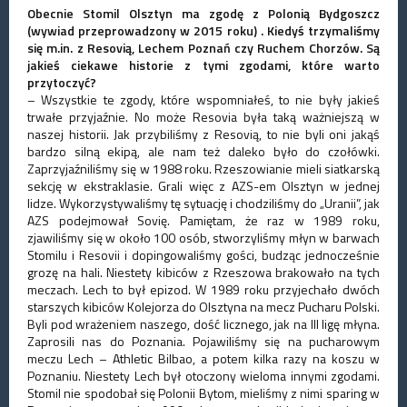
Obecnie Stomil Olsztyn ma zgodę z Polonią Bydgoszcz
(wywiad przeprowadzony w 2015 roku) . Kiedyś trzymaliśmy
się m.in. z Resovią, Lechem Poznań czy Ruchem Chorzów. Są
jakieś ciekawe historie z tymi zgodami, które warto
przytoczyć?
– Wszystkie te zgody, które wspomniałeś, to nie były jakieś
trwałe przyjaźnie. No może Resovia była taką ważniejszą w
naszej historii. Jak przybiliśmy z Resovią, to nie byli oni jakąś
bardzo silną ekipą, ale nam też daleko było do czołówki.
Zaprzyjaźniliśmy się w 1988 roku. Rzeszowianie mieli siatkarską
sekcję w ekstraklasie. Grali więc z AZS-em Olsztyn w jednej
lidze. Wykorzystywaliśmy tę sytuację i chodziliśmy do „Uranii”, jak
AZS podejmował Sovię. Pamiętam, że raz w 1989 roku,
zjawiliśmy się w około 100 osób, stworzyliśmy młyn w barwach
Stomilu i Resovii i dopingowaliśmy gości, budząc jednocześnie
grozę na hali. Niestety kibiców z Rzeszowa brakowało na tych
meczach. Lech to był epizod. W 1989 roku przyjechało dwóch
starszych kibiców Kolejorza do Olsztyna na mecz Pucharu Polski.
Byli pod wrażeniem naszego, dość licznego, jak na III ligę młyna.
Zaprosili nas do Poznania. Pojawiliśmy się na pucharowym
meczu Lech – Athletic Bilbao, a potem kilka razy na koszu w
Poznaniu. Niestety Lech był otoczony wieloma innymi zgodami.
Stomil nie spodobał się Polonii Bytom, mieliśmy z nimi sparing w