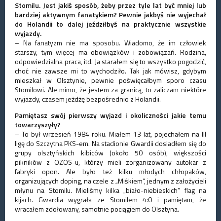
Stomilu. Jest jakiś sposób, żeby przez tyle lat być mniej lub
bardziej aktywnym fanatykiem? Pewnie jakbyś nie wyjechał
do Holandii to dalej jeździłbyś na praktycznie wszystkie
wyjazdy.
– Na fanatyzm nie ma sposobu. Wiadomo, że im człowiek
starszy, tym więcej ma obowiązków i zobowiązań. Rodzina,
odpowiedzialna praca, itd. Ja starałem się to wszystko pogodzić,
choć nie zawsze mi to wychodziło. Tak jak mówisz, gdybym
mieszkał w Olsztynie, pewnie poświęcałbym sporo czasu
Stomilowi. Ale mimo, że jestem za granicą, to zaliczam niektóre
wyjazdy, czasem jeżdżę bezpośrednio z Holandii.
Pamiętasz swój pierwszy wyjazd i okoliczności jakie temu
towarzyszyły?
– To był wrzesień 1984 roku. Miałem 13 lat, pojechałem na III
ligę do Szczytna PKS-em. Na stadionie Gwardii dosiadłem się do
grupy olsztyńskich kibiców (około 50 osób), większości
pikników z OZOS-u, którzy mieli zorganizowany autokar z
fabryki opon. Ale było też kilku młodych chłopaków,
organizujących doping, na czele z „Miśkiem”, jednym z założycieli
młynu na Stomilu. Mieliśmy kilka „biało-niebieskich” flag na
kijach. Gwardia wygrała ze Stomilem 4:0 i pamiętam, że
wracałem zdołowany, samotnie pociągiem do Olsztyna.