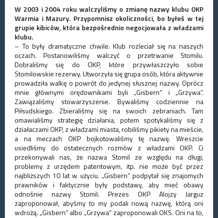
W 2003 i 2004 roku walczyliśmy o zmianę nazwy klubu OKP
Warmia i Mazury. Przypomnisz okoliczności, bo byłeś w tej
grupie kibiców, która bezpośrednio negocjowała z władzami
klubu.
– To były dramatyczne chwile. Klub rozleciał się na naszych
oczach. Postanowiliśmy walczyć o przetrwanie Stomilu.
Dobraliśmy się do OKP, które przywłaszczyło sobie
Stomilowskie rezerwy. Utworzyła się grupa osób, która aktywnie
prowadziła walkę o powrót do jedynej słusznej nazwy. Oprócz
mnie głównymi orędownikami byli „Gisbern” i „Grzywa”.
Zawiązaliśmy stowarzyszenie. Bywaliśmy codziennie na
Piłsudskiego. Zbieraliśmy się na swoich zebraniach. Tam
omawialiśmy strategię działania, potem spotykaliśmy się z
działaczami OKP, z władzami miasta, robiliśmy pikiety na mieście,
a na meczach OKP bojkotowaliśmy tę nazwę. Wreszcie
usiedliśmy do ostatecznych rozmów z władzami OKP. Ci
przekonywali nas, że nazwa Stomil ze względu na długi,
problemy z urzędem patentowym, itp. nie może być przez
najbliższych 10 lat w użyciu. „Gisbern” podpytał się znajomych
prawników i faktycznie były podstawy, aby mieć obawy
odnośnie nazwy Stomil. Prezes OKP Alojzy Jarguz
zaproponował, abyśmy to my podali nową nazwę, którą oni
wdrożą. „Gisbern” albo „Grzywa” zaproponowali OKS. Oni na to,