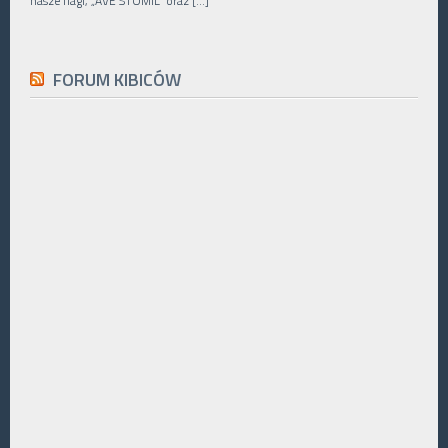
nasze flagi, „AVE STOMIL” oraz […]
FORUM KIBICÓW