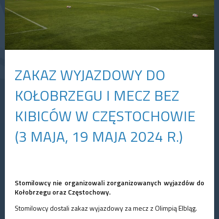
ZAKAZ WYJAZDOWY DO
KOŁOBRZEGU I MECZ BEZ
KIBICÓW W CZĘSTOCHOWIE
(3 MAJA, 19 MAJA 2024 R.)
Stomilowcy nie organizowali zorganizowanych wyjazdów do
Kołobrzegu oraz Częstochowy.
Stomilowcy dostali zakaz wyjazdowy za mecz z Olimpią Elbląg.