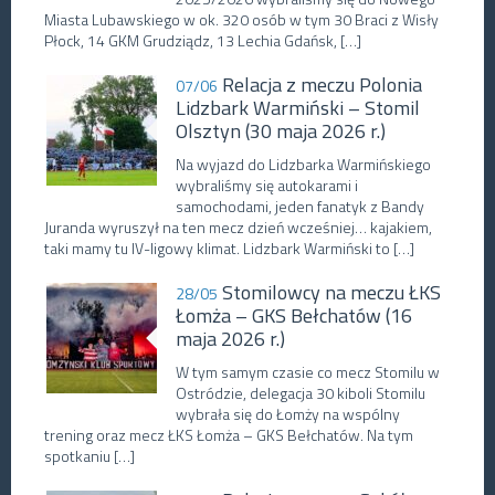
Miasta Lubawskiego w ok. 320 osób w tym 30 Braci z Wisły
Płock, 14 GKM Grudziądz, 13 Lechia Gdańsk, […]
Relacja z meczu Polonia
07/06
Lidzbark Warmiński – Stomil
Olsztyn (30 maja 2026 r.)
Na wyjazd do Lidzbarka Warmińskiego
wybraliśmy się autokarami i
samochodami, jeden fanatyk z Bandy
Juranda wyruszył na ten mecz dzień wcześniej… kajakiem,
taki mamy tu IV-ligowy klimat. Lidzbark Warmiński to […]
Stomilowcy na meczu ŁKS
28/05
Łomża – GKS Bełchatów (16
maja 2026 r.)
W tym samym czasie co mecz Stomilu w
Ostródzie, delegacja 30 kiboli Stomilu
wybrała się do Łomży na wspólny
trening oraz mecz ŁKS Łomża – GKS Bełchatów. Na tym
spotkaniu […]