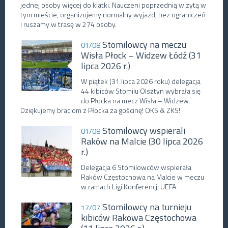
jednej osoby więcej do klatki. Nauczeni poprzednią wizytą w
tym mieście, organizujemy normalny wyjazd, bez ograniczeń
i ruszamy w trasę w 274 osoby.
Stomilowcy na meczu
01/08
Wisła Płock – Widzew Łódź (31
lipca 2026 r.)
W piątek (31 lipca 2026 roku) delegacja
44 kibiców Stomilu Olsztyn wybrała się
do Płocka na mecz Wisła – Widzew.
Dziękujemy braciom z Płocka za gościnę! OKS & ZKS!
Stomilowcy wspierali
01/08
Raków na Malcie (30 lipca 2026
r.)
Delegacja 6 Stomilowców wspierała
Raków Częstochowa na Malcie w meczu
w ramach Ligi Konferencji UEFA.
Stomilowcy na turnieju
17/07
kibiców Rakowa Częstochowa