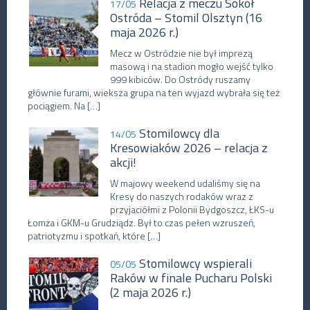
Relacja z meczu Sokół
17/05
Ostróda – Stomil Olsztyn (16
maja 2026 r.)
Mecz w Ostródzie nie był imprezą
masową i na stadion mogło wejść tylko
999 kibiców. Do Ostródy ruszamy
głównie furami, wieksza grupa na ten wyjazd wybrała się też
pociągiem. Na […]
Stomilowcy dla
14/05
Kresowiaków 2026 – relacja z
akcji!
W majowy weekend udaliśmy się na
Kresy do naszych rodaków wraz z
przyjaciółmi z Polonii Bydgoszcz, ŁKS-u
Łomża i GKM-u Grudziądz. Był to czas pełen wzruszeń,
patriotyzmu i spotkań, które […]
Stomilowcy wspierali
05/05
Raków w finale Pucharu Polski
(2 maja 2026 r.)