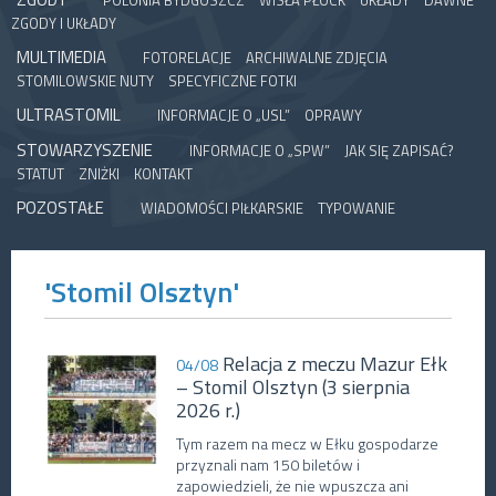
POLONIA BYDGOSZCZ
WISŁA PŁOCK
UKŁADY
DAWNE
ZGODY I UKŁADY
MULTIMEDIA
FOTORELACJE
ARCHIWALNE ZDJĘCIA
STOMILOWSKIE NUTY
SPECYFICZNE FOTKI
ULTRASTOMIL
INFORMACJE O „USL”
OPRAWY
STOWARZYSZENIE
INFORMACJE O „SPW”
JAK SIĘ ZAPISAĆ?
STATUT
ZNIŻKI
KONTAKT
POZOSTAŁE
WIADOMOŚCI PIŁKARSKIE
TYPOWANIE
'Stomil Olsztyn'
Relacja z meczu Mazur Ełk
04/08
– Stomil Olsztyn (3 sierpnia
2026 r.)
Tym razem na mecz w Ełku gospodarze
przyznali nam 150 biletów i
zapowiedzieli, że nie wpuszcza ani