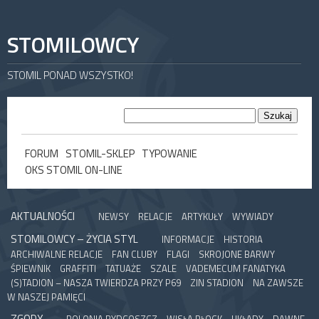
STOMILOWCY
STOMIL PONAD WSZYSTKO!
FORUM
STOMIL-SKLEP
TYPOWANIE
OKS STOMIL ON-LINE
AKTUALNOŚCI
NEWSY
RELACJE
ARTYKUŁY
WYWIADY
STOMILOWCY – ŻYCIA STYL
INFORMACJE
HISTORIA
ARCHIWALNE RELACJE
FAN CLUBY
FLAGI
SKROJONE BARWY
ŚPIEWNIK
GRAFFITI
TATUAŻE
SZALE
VADEMECUM FANATYKA
(S)TADION – NASZA TWIERDZA PRZY P69
ZIN STADION
NA ZAWSZE
W NASZEJ PAMIĘCI
ZGODY