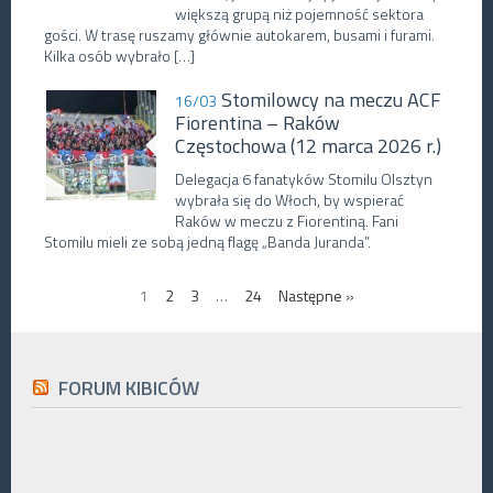
większą grupą niż pojemność sektora
gości. W trasę ruszamy głównie autokarem, busami i furami.
Kilka osób wybrało […]
Stomilowcy na meczu ACF
16/03
Fiorentina – Raków
Częstochowa (12 marca 2026 r.)
Delegacja 6 fanatyków Stomilu Olsztyn
wybrała się do Włoch, by wspierać
Raków w meczu z Fiorentiną. Fani
Stomilu mieli ze sobą jedną flagę „Banda Juranda”.
1
2
3
…
24
Następne »
FORUM KIBICÓW