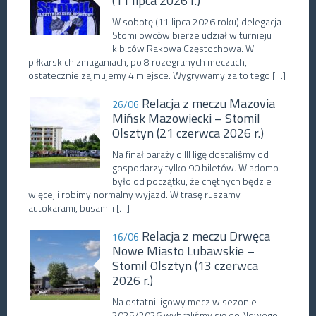
(11 lipca 2026 r.)
W sobotę (11 lipca 2026 roku) delegacja
Stomilowców bierze udział w turnieju
kibiców Rakowa Częstochowa. W
piłkarskich zmaganiach, po 8 rozegranych meczach,
ostatecznie zajmujemy 4 miejsce. Wygrywamy za to tego […]
Relacja z meczu Mazovia
26/06
Mińsk Mazowiecki – Stomil
Olsztyn (21 czerwca 2026 r.)
Na finał baraży o III ligę dostaliśmy od
gospodarzy tylko 90 biletów. Wiadomo
było od początku, że chętnych będzie
więcej i robimy normalny wyjazd. W trasę ruszamy
autokarami, busami i […]
Relacja z meczu Drwęca
16/06
Nowe Miasto Lubawskie –
Stomil Olsztyn (13 czerwca
2026 r.)
Na ostatni ligowy mecz w sezonie
2025/2026 wybraliśmy się do Nowego