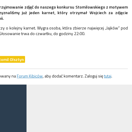
rzyjmowanie zdjęć do naszego konkursu Stomilowskiego z motywem
yznaliśmy już jeden karnet, który otrzymał Wojciech za zdjęcie
i.
zy o kolejny karnet. Wygra osoba, która zbierze najwięcej „lajków” pod
Głosowanie trwa do czwartku, do godziny 22:00.
tomil Olsztyn
gowany na
Forum Kibiców
, aby dodać komentarz. Zaloguj się
tutaj
.