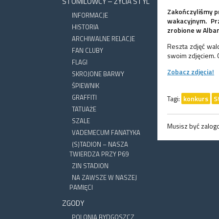
STOMILOWCY – ŻYCIA STYL
Zakończyliśmy p
INFORMACJE
wakacyjnym. Prz
HISTORIA
zrobione w Albani
ARCHIWALNE RELACJE
Reszta zdjęć walc
FAN CLUBY
swoim zdjęciem. 
FLAGI
Zobacz zdjęcia!
SKROJONE BARWY
ŚPIEWNIK
GRAFFITI
Tagi:
konkurs
S
TATUAŻE
SZALE
Musisz być zalo
VADEMECUM FANATYKA
(S)TADION – NASZA
TWIERDZA PRZY P69
ZIN STADION
NA ZAWSZE W NASZEJ
PAMIĘCI
ZGODY
POLONIA BYDGOSZCZ