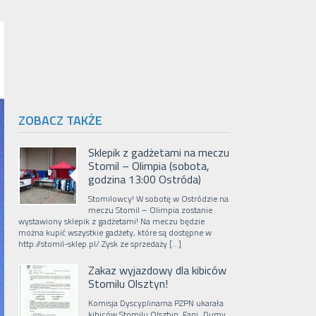
ZOBACZ TAKŻE
Sklepik z gadżetami na meczu
Stomil – Olimpia (sobota,
godzina 13:00 Ostróda)
Stomilowcy! W sobotę w Ostródzie na
meczu Stomil – Olimpia zostanie
wystawiony sklepik z gadżetami! Na meczu będzie
można kupić wszystkie gadżety, które są dostępne w
http://stomil-sklep.pl/ Zysk ze sprzedaży […]
Zakaz wyjazdowy dla kibiców
Stomilu Olsztyn!
Komisja Dyscyplinarna PZPN ukarała
kibiców Stomilu Olsztyn. Fani „Dumy