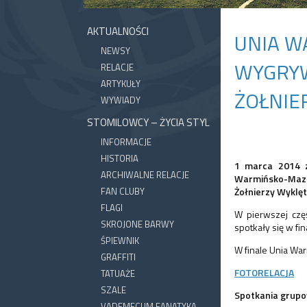
AKTUALNOŚCI
UNIA W
NEWSY
WYGRYW
RELACJE
ARTYKUŁY
ŻOŁNIE
WYWIADY
STOMILOWCY – ŻYCIA STYL
INFORMACJE
HISTORIA
1 marca 2014 z
ARCHIWALNE RELACJE
Warmińsko-Mazu
FAN CLUBY
Żołnierzy Wyklęt
FLAGI
W pierwszej częś
SKROJONE BARWY
spotkały się w fi
ŚPIEWNIK
W finale Unia Wa
GRAFFITI
FOTORELACJA
TATUAŻE
SZALE
Spotkania grupo
VADEMECUM FANATYKA