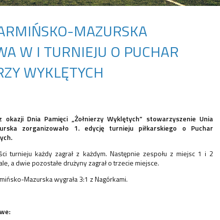
ARMIŃSKO-MAZURSKA
A W I TURNIEJU O PUCHAR
RZY WYKLĘTYCH
 okazji Dnia Pamięci „Żołnierzy Wyklętych” stowarzyszenie Unia
rska zorganizowało 1. edycję turnieju piłkarskiego o Puchar
ych.
ci turnieju każdy zagrał z każdym. Następnie zespołu z miejsc 1 i 2
nale, a dwie pozostałe drużyny zagrał o trzecie miejsce.
rmińsko-Mazurska wygrała 3:1 z Nagórkami.
we: