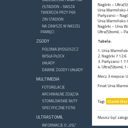
Nagórki – Ultra(S)
(S)TADION – NASZA
Unia Warmińsko-M
TWIERDZA PRZY P69
Partyzanci – Nagó
ZIN STADION
Unia Warmińsko-M
NA ZAWSZE W NASZEJ
Nagórki – Unia W
Ultra(S)tomiL – Pa
PAMIĘCI
ZGODY
Tabela:
POLONIA BYDGOSZCZ
1. Unia Warmińsk
2. Nagórki 7 12:6
WISŁA PŁOCK
3. Partyzanci 1 7:
UKŁADY
4. Ultra(S)tomiL 1
DAWNE ZGODY I UKŁADY
Mecz 3 miejsce: U
MULTIMEDIA
Finał: Unia Warm
FOTORELACJE
ARCHIWALNE ZDJĘCIA
STOMILOWSKIE NUTY
Tagi:
Stomil Olsz
SPECYFICZNE FOTKI
ULTRASTOMIL
Musisz być zalo
INFORMACJE O „USL”