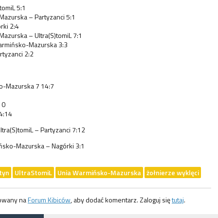
tomiL 5:1
azurska – Partyzanci 5:1
rki 2:4
azurska – Ultra(S)tomiL 7:1
armińsko-Mazurska 3:3
rtyzanci 2:2
o-Mazurska 7 14:7
10
 4:14
ltra(S)tomiL – Partyzanci 7:12
ińsko-Mazurska – Nagórki 3:1
tyn
UltraStomiL
Unia Warmińsko-Mazurska
żołnierze wyklęci
gowany na
Forum Kibiców
, aby dodać komentarz. Zaloguj się
tutaj
.