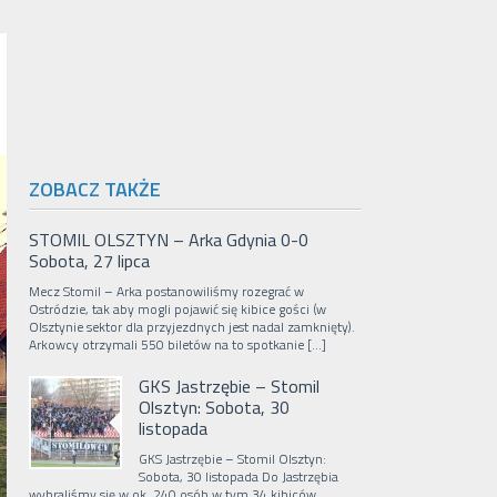
ZOBACZ TAKŻE
STOMIL OLSZTYN – Arka Gdynia 0-0
Sobota, 27 lipca
Mecz Stomil – Arka postanowiliśmy rozegrać w
Ostródzie, tak aby mogli pojawić się kibice gości (w
Olsztynie sektor dla przyjezdnych jest nadal zamknięty).
Arkowcy otrzymali 550 biletów na to spotkanie […]
GKS Jastrzębie – Stomil
Olsztyn: Sobota, 30
listopada
GKS Jastrzębie – Stomil Olsztyn:
Sobota, 30 listopada Do Jastrzębia
wybraliśmy się w ok. 240 osób w tym 34 kibiców