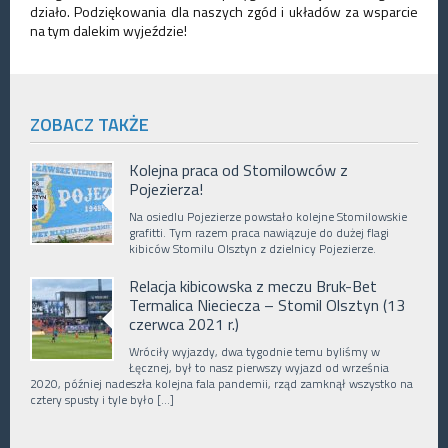
działo. Podziękowania dla naszych zgód i układów za wsparcie
na tym dalekim wyjeździe!
ZOBACZ TAKŻE
Kolejna praca od Stomilowców z
Pojezierza!
Na osiedlu Pojezierze powstało kolejne Stomilowskie
grafitti. Tym razem praca nawiązuje do dużej flagi
kibiców Stomilu Olsztyn z dzielnicy Pojezierze.
Relacja kibicowska z meczu Bruk-Bet
Termalica Nieciecza – Stomil Olsztyn (13
czerwca 2021 r.)
Wróciły wyjazdy, dwa tygodnie temu byliśmy w
Łęcznej, był to nasz pierwszy wyjazd od września
2020, później nadeszła kolejna fala pandemii, rząd zamknął wszystko na
cztery spusty i tyle było […]