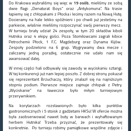
Do Krakowa wybraliśmy się więc w
19 osób
, mieliśmy ze sobą
dwie flagi: „Denaturat Boys” oraz „Antykomuna”. Na trasie
łapiemy się z chłopakami z Płocka i lecimy razem na Nową Hutę.
Docieramy na hale lekko spóźnieni i po chwili już jesteśmy na
parkiecie, właśnie mieliśmy rozpoczynać swój pierwszy mecz.
W turnieju brały udział 24 zespoły, w tym 20 składów kiboli
Hutnika oraz 4 ekipy gości. Poza Stomilowcami zagrali kibice
Petrochemii Płock, 1 F.C. Magdeburg oraz Dynama Kijów.
Zespoły podzielono na 6 grup. Wygrywamy dwa mecze i
zaliczamy jedną porażkę, ostatecznie nie udało nam się
awansować dalej.
W innej części hali odbywały się zawody w wyciskaniu sztangi.
W tej konkurencji już nam lepiej poszło. Z dobrej strony pokazał
się reprezentant Brzuchaczy, który znalazł się na najniższym
stopniu podium. Pierwsze miejsce zajmuje chłopak z Petry.
„Wyciskanie” na ławeczce było miłym turniejowym
przerywnikiem.
Na korytarzach rozstawionych było kilka punktów
gastronomicznych i 5 stoisk z gadżetami HKSu! W ofercie można
była zaobserwować nawet buty w barwach i wyhaftowanym
herbem Hutnika! Trzeba przyznać, że prezentowały się
konkretnie. Po turnieju robimy pamiątkowe wspólne zdjęcie i