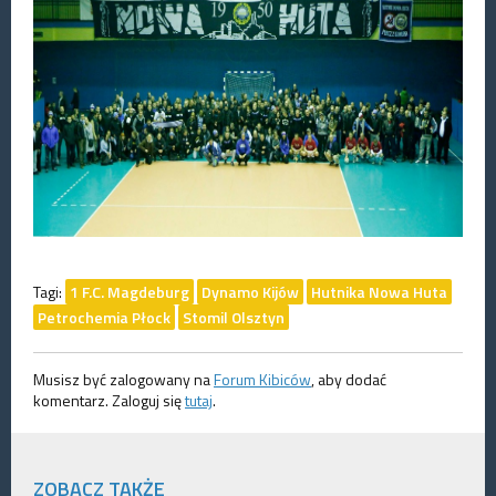
Tagi:
1 F.C. Magdeburg
Dynamo Kijów
Hutnika Nowa Huta
Petrochemia Płock
Stomil Olsztyn
Musisz być zalogowany na
Forum Kibiców
, aby dodać
komentarz. Zaloguj się
tutaj
.
ZOBACZ TAKŻE