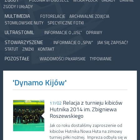
POLONIA BYDGOSZCZ
WISŁA PŁOCK
UKŁADY
DAWNE
ZGODY I UKŁADY
MULTIMEDIA
FOTORELACJE
ARCHIWALNE ZDJĘCIA
STOMILOWSKIE NUTY
SPECYFICZNE FOTKI
ULTRASTOMIL
INFORMACJE O „USL”
OPRAWY
STOWARZYSZENIE
INFORMACJE O „SPW”
JAK SIĘ ZAPISAĆ?
STATUT
ZNIŻKI
KONTAKT
POZOSTAŁE
WIADOMOŚCI PIŁKARSKIE
TYPOWANIE
'Dynamo Kijów'
Relacja z turnieju kibiców
17/02
Hutnika 2014 im. Zbigniewa
Roszewskiego
Jak co roku dostaliśmy zaproszenie od
kibiców Hutnika Nowa Huta na zimowy
turniej piłki nożnej. Impreza odbyła się w