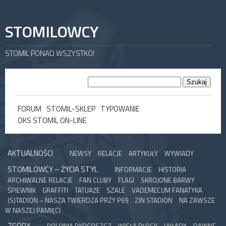
STOMILOWCY
STOMIL PONAD WSZYSTKO!
FORUM
STOMIL-SKLEP
TYPOWANIE
OKS STOMIL ON-LINE
AKTUALNOŚCI
NEWSY
RELACJE
ARTYKUŁY
WYWIADY
STOMILOWCY – ŻYCIA STYL
INFORMACJE
HISTORIA
ARCHIWALNE RELACJE
FAN CLUBY
FLAGI
SKROJONE BARWY
ŚPIEWNIK
GRAFFITI
TATUAŻE
SZALE
VADEMECUM FANATYKA
(S)TADION – NASZA TWIERDZA PRZY P69
ZIN STADION
NA ZAWSZE
W NASZEJ PAMIĘCI
ZGODY