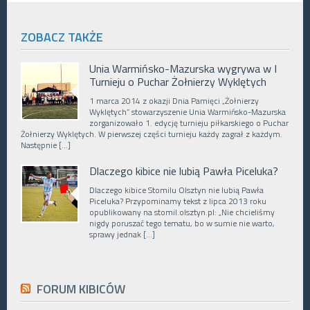
ZOBACZ TAKŻE
Unia Warmińsko-Mazurska wygrywa w I
Turnieju o Puchar Żołnierzy Wyklętych
1 marca 2014 z okazji Dnia Pamięci „Żołnierzy
Wyklętych” stowarzyszenie Unia Warmińsko-Mazurska
zorganizowało 1. edycję turnieju piłkarskiego o Puchar
Żołnierzy Wyklętych. W pierwszej części turnieju każdy zagrał z każdym.
Następnie […]
Dlaczego kibice nie lubią Pawła Piceluka?
Dlaczego kibice Stomilu Olsztyn nie lubią Pawła
Piceluka? Przypominamy tekst z lipca 2013 roku
opublikowany na stomil.olsztyn.pl: „Nie chcieliśmy
nigdy poruszać tego tematu, bo w sumie nie warto,
sprawy jednak […]
FORUM KIBICÓW