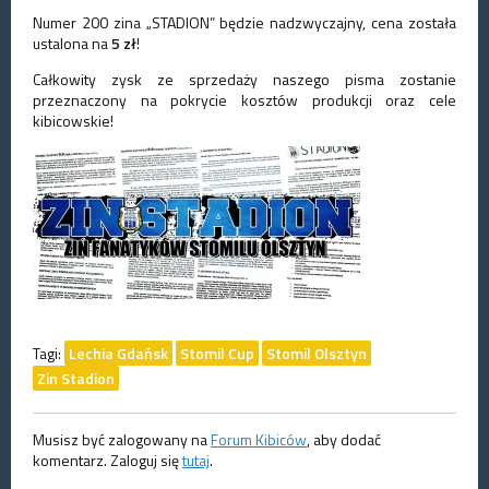
Numer 200 zina „STADION” będzie nadzwyczajny, cena została
ustalona na
5 zł
!
Całkowity zysk ze sprzedaży naszego pisma zostanie
przeznaczony na pokrycie kosztów produkcji oraz cele
kibicowskie!
Tagi:
Lechia Gdańsk
Stomil Cup
Stomil Olsztyn
Zin Stadion
Musisz być zalogowany na
Forum Kibiców
, aby dodać
komentarz. Zaloguj się
tutaj
.