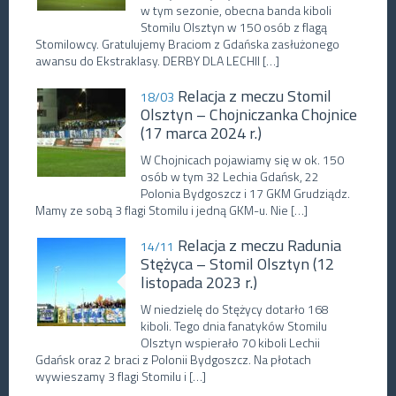
w tym sezonie, obecna banda kiboli
Stomilu Olsztyn w 150 osób z flagą
Stomilowcy. Gratulujemy Braciom z Gdańska zasłużonego
awansu do Ekstraklasy. DERBY DLA LECHII […]
Relacja z meczu Stomil
18/03
Olsztyn – Chojniczanka Chojnice
(17 marca 2024 r.)
W Chojnicach pojawiamy się w ok. 150
osób w tym 32 Lechia Gdańsk, 22
Polonia Bydgoszcz i 17 GKM Grudziądz.
Mamy ze sobą 3 flagi Stomilu i jedną GKM-u. Nie […]
Relacja z meczu Radunia
14/11
Stężyca – Stomil Olsztyn (12
listopada 2023 r.)
W niedzielę do Stężycy dotarło 168
kiboli. Tego dnia fanatyków Stomilu
Olsztyn wspierało 70 kiboli Lechii
Gdańsk oraz 2 braci z Polonii Bydgoszcz. Na płotach
wywieszamy 3 flagi Stomilu i […]