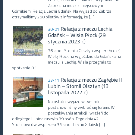
Zabrza na mecz z miejscowym
Górnikiem. Relacja Lechii Gdańsk: Na wyjazd do Zabrza
otrzymaliśmy 250 biletów z informacją, że […]
Relacja z meczu Lechia
30/01
Gdańsk – Wisła Płock (29
stycznia 2023 r.)
36 kiboli Stomilu Olsztyn wspierało dziś
Wisłę Płock na wyjeździe do Gdańska na
meczu z Lechią. Wisła przegrała to
spotkanie 0:1.
Relacja z meczu Zagłębie II
23/11
Lubin – Stomil Olsztyn (13
listopada 2022 r.)
Na ostatni wyjazd w tym roku
postanowiliśmy wybrać się furami. W
poszukiwaniu atrakcji i wrażeń do
odległego Lubina ruszyło 89 osób. Tego dnia 42
Stomilowców wspierało 35 kiboli Lechii Gdańsk […]