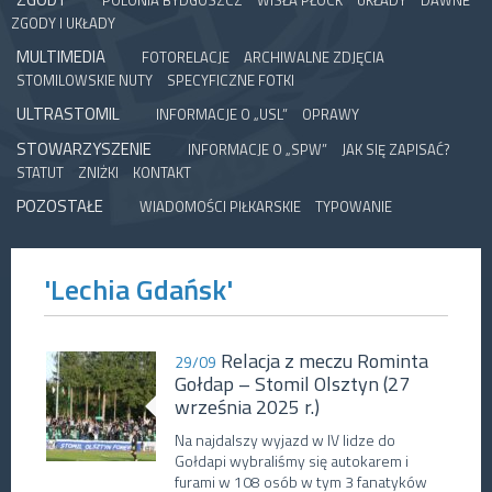
POLONIA BYDGOSZCZ
WISŁA PŁOCK
UKŁADY
DAWNE
ZGODY I UKŁADY
MULTIMEDIA
FOTORELACJE
ARCHIWALNE ZDJĘCIA
STOMILOWSKIE NUTY
SPECYFICZNE FOTKI
ULTRASTOMIL
INFORMACJE O „USL”
OPRAWY
STOWARZYSZENIE
INFORMACJE O „SPW”
JAK SIĘ ZAPISAĆ?
STATUT
ZNIŻKI
KONTAKT
POZOSTAŁE
WIADOMOŚCI PIŁKARSKIE
TYPOWANIE
'Lechia Gdańsk'
Relacja z meczu Rominta
29/09
Gołdap – Stomil Olsztyn (27
września 2025 r.)
Na najdalszy wyjazd w IV lidze do
Gołdapi wybraliśmy się autokarem i
furami w 108 osób w tym 3 fanatyków