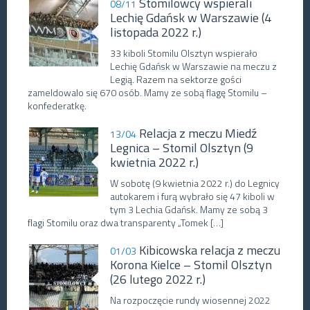
Stomilowcy wspierali
08/11
Lechię Gdańsk w Warszawie (4
listopada 2022 r.)
33 kiboli Stomilu Olsztyn wspierało
Lechię Gdańsk w Warszawie na meczu z
Legią. Razem na sektorze gości
zameldowalo się 670 osób. Mamy ze sobą flagę Stomilu –
konfederatkę.
Relacja z meczu Miedź
13/04
Legnica – Stomil Olsztyn (9
kwietnia 2022 r.)
W sobotę (9 kwietnia 2022 r.) do Legnicy
autokarem i furą wybrało się 47 kiboli w
tym 3 Lechia Gdańsk. Mamy ze sobą 3
flagi Stomilu oraz dwa transparenty „Tomek […]
Kibicowska relacja z meczu
01/03
Korona Kielce – Stomil Olsztyn
(26 lutego 2022 r.)
Na rozpoczęcie rundy wiosennej 2022