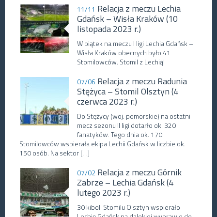
Relacja z meczu Lechia
11/11
Gdańsk – Wisła Kraków (10
listopada 2023 r.)
W piątek na meczu I ligi Lechia Gdańsk –
Wisła Kraków obecnych było 41
Stomilowców. Stomil z Lechią!
Relacja z meczu Radunia
07/06
Stężyca – Stomil Olsztyn (4
czerwca 2023 r.)
Do Stężycy (woj. pomorskie) na ostatni
mecz sezonu II ligi dotarło ok. 320
fanatyków. Tego dnia ok. 170
Stomilowców wspierała ekipa Lechii Gdańsk w liczbie ok.
150 osób. Na sektor […]
Relacja z meczu Górnik
07/02
Zabrze – Lechia Gdańsk (4
lutego 2023 r.)
30 kiboli Stomilu Olsztyn wspierało
Lechię Gdańsk na dalekiej wyprawie do