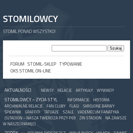
STOMILOWCY
STOMIL PONAD WSZYSTKO!
FORUM
STOMIL-SKLEP
TYPOWANIE
OKS STOMIL ON-LINE
AKTUALNOŚCI
NEWSY
RELACJE
ARTYKUŁY
WYWIADY
STOMILOWCY – ŻYCIA STYL
INFORMACJE
HISTORIA
ARCHIWALNE RELACJE
FAN CLUBY
FLAGI
SKROJONE BARWY
ŚPIEWNIK
GRAFFITI
TATUAŻE
SZALE
VADEMECUM FANATYKA
(S)TADION – NASZA TWIERDZA PRZY P69
ZIN STADION
NA ZAWSZE
W NASZEJ PAMIĘCI
ZGODY