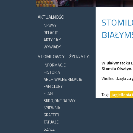
AKTUALNOŚCI
STOMIL
NEWSY
BIAŁYM
RELACJE
ARTYKUŁY
WYWIADY
STOMILOWCY – ŻYCIA STYL
W Białymstoku L
INFORMACJE
Stomilu Olsztyn.
HISTORIA
Wielkie dzięki za 
ARCHIWALNE RELACJE
FAN CLUBY
FLAGI
Tagi:
Jagiellonia
SKROJONE BARWY
ŚPIEWNIK
GRAFFITI
TATUAŻE
SZALE