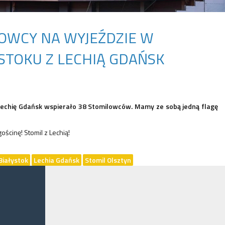
OWCY NA WYJEŹDZIE W
STOKU Z LECHIĄ GDAŃSK
echię Gdańsk wspierało 38 Stomilowców. Mamy ze sobą jedną flagę
gościnę! Stomil z Lechią!
 Białystok
Lechia Gdańsk
Stomil Olsztyn