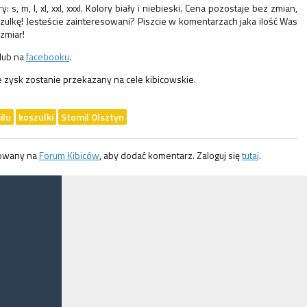
 s, m, l, xl, xxl, xxxl. Kolory biały i niebieski. Cena pozostaje bez zmian,
szulkę! Jesteście zainteresowani? Piszcie w komentarzach jaka ilość Was
ozmiar!
 lub na
facebooku
.
 zysk zostanie przekazany na cele kibicowskie.
ilu
koszulki
Stomil Olsztyn
gowany na
Forum Kibiców
, aby dodać komentarz. Zaloguj się
tutaj
.