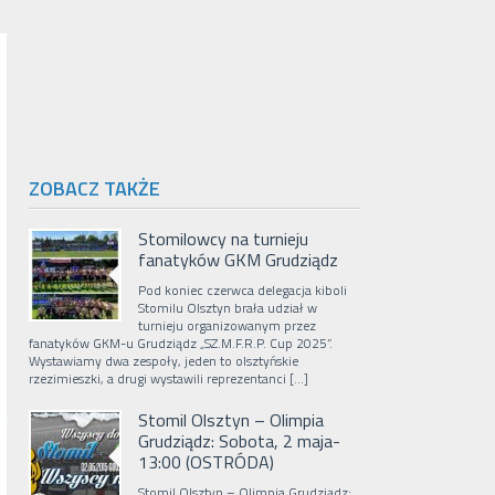
ZOBACZ TAKŻE
Stomilowcy na turnieju
fanatyków GKM Grudziądz
Pod koniec czerwca delegacja kiboli
Stomilu Olsztyn brała udział w
turnieju organizowanym przez
fanatyków GKM-u Grudziądz „SZ.M.F.R.P. Cup 2025”.
Wystawiamy dwa zespoły, jeden to olsztyńskie
rzezimieszki, a drugi wystawili reprezentanci […]
Stomil Olsztyn – Olimpia
Grudziądz: Sobota, 2 maja-
13:00 (OSTRÓDA)
Stomil Olsztyn – Olimpia Grudziądz: