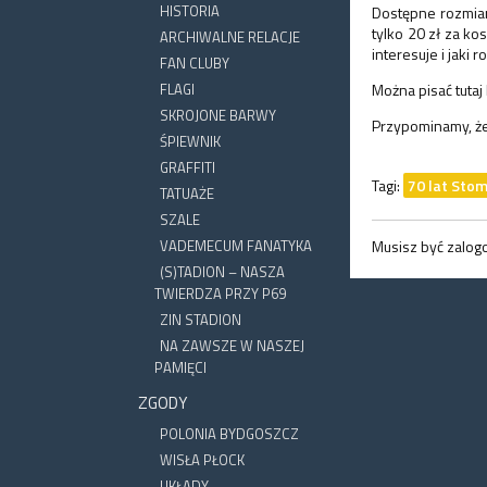
HISTORIA
Dostępne rozmiary:
tylko 20 zł za ko
ARCHIWALNE RELACJE
interesuje i jaki r
FAN CLUBY
FLAGI
Można pisać tutaj
SKROJONE BARWY
Przypominamy, że
ŚPIEWNIK
GRAFFITI
Tagi:
70 lat Stom
TATUAŻE
SZALE
VADEMECUM FANATYKA
Musisz być zalo
(S)TADION – NASZA
TWIERDZA PRZY P69
ZIN STADION
NA ZAWSZE W NASZEJ
PAMIĘCI
ZGODY
POLONIA BYDGOSZCZ
WISŁA PŁOCK
UKŁADY