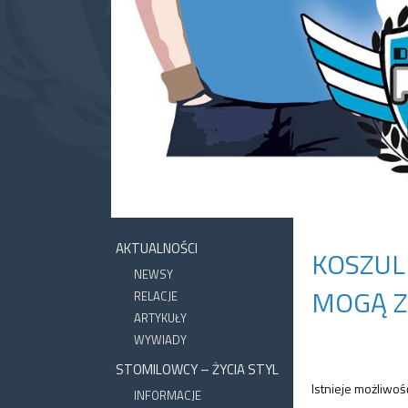
AKTUALNOŚCI
KOSZULK
NEWSY
MOGĄ Z
RELACJE
ARTYKUŁY
WYWIADY
STOMILOWCY – ŻYCIA STYL
Istnieje możliwoś
INFORMACJE