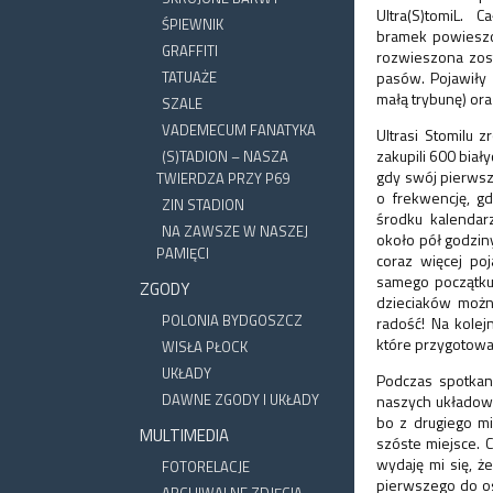
Ultra(S)tomiL. C
ŚPIEWNIK
bramek powieszo
GRAFFITI
rozwieszona zost
TATUAŻE
pasów. Pojawiły 
małą trybunę) ora
SZALE
VADEMECUM FANATYKA
Ultrasi Stomilu 
zakupili 600 biał
(S)TADION – NASZA
gdy swój pierwsz
TWIERDZA PRZY P69
o frekwencję, g
ZIN STADION
środku kalendar
NA ZAWSZE W NASZEJ
około pół godzi
PAMIĘCI
coraz więcej po
samego początku
ZGODY
dzieciaków możn
POLONIA BYDGOSZCZ
radość! Na kole
które przygotował
WISŁA PŁOCK
UKŁADY
Podczas spotkan
DAWNE ZGODY I UKŁADY
naszych układow
bo z drugiego mi
MULTIMEDIA
szóste miejsce. 
wydaję mi się, ż
FOTORELACJE
pierwszego do os