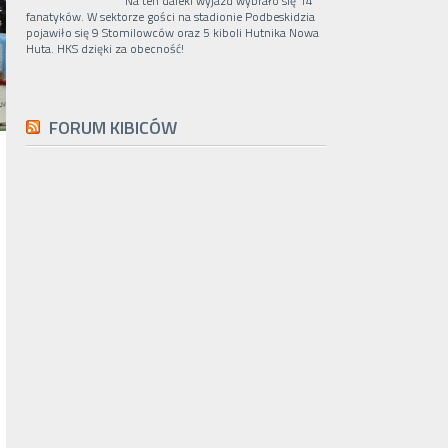
Na ten daleki wyjazd wybrało się 14
fanatyków. W sektorze gości na stadionie Podbeskidzia
pojawiło się 9 Stomilowców oraz 5 kiboli Hutnika Nowa
Huta. HKS dzięki za obecność!
FORUM KIBICÓW