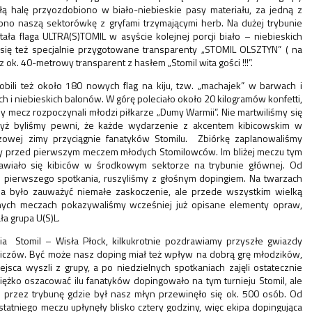
ałą halę przyozdobiono w biało-niebieskie pasy materiału, za jedną z
no naszą sektorówkę z gryfami trzymającymi herb. Na dużej trybunie
ała flaga ULTRA(S)TOMIL w asyście kolejnej porcji biało – niebieskich
się też specjalnie przygotowane transparenty „STOMIL OLSZTYN” ( na
z ok. 40-metrowy transparent z hasłem „Stomil wita gości !!!”.
zrobili też około 180 nowych flag na kiju, tzw. „machajek” w barwach i
ych i niebieskich balonów. W górę poleciało około 20 kilogramów konfetti,
y mecz rozpoczynali młodzi piłkarze „Dumy Warmii”. Nie martwiliśmy się
dyż byliśmy pewni, że każde wydarzenie z akcentem kibicowskim w
zowej zimy przyciągnie fanatyków Stomilu. Zbiórkę zaplanowaliśmy
ny przed pierwszym meczem młodych Stomilowców. Im bliżej meczu tym
jawiało się kibiców w środkowym sektorze na trybunie głównej. Od
 pierwszego spotkania, ruszyliśmy z głośnym dopingiem. Na twarzach
a było zauważyć niemałe zaskoczenie, ale przede wszystkim wielką
jnych meczach pokazywaliśmy wcześniej już opisane elementy opraw,
a grupa U(S)L.
ia Stomil – Wisła Płock, kilkukrotnie pozdrawiamy przyszłe gwiazdy
iczów. Być może nasz doping miał też wpływ na dobrą grę młodzików,
ejsca wyszli z grupy, a po niedzielnych spotkaniach zajęli ostatecznie
Ciężko oszacować ilu fanatyków dopingowało na tym turnieju Stomil, ale
e przez trybunę gdzie był nasz młyn przewinęło się ok. 500 osób. Od
tatniego meczu upłynęły blisko cztery godziny, więc ekipa dopingująca