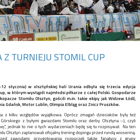
A Z TURNIEJU STOMIL CUP
2 stycznia) w olsztyńskiej hali Urania odbyła się trzecia edycja
Cup, w którym wystąpili najmłodsi piłkarze z całej Polski. Gospodarze
 kopacze Stomilu Olsztyn, gościli m.in. takie ekipy jak Widzew Łódź,
hia Gdańsk, Motor Lublin, Olimpia Elbląg oraz Znicz Pruszków.
ja z kilku względów wyjątkowa. Oprócz zmagań dzieciaków były też
Górskiego z byłymi gwiazdami Stomilu oraz derby Olsztyna :-), czyli
nej”, jednak to nie o tych wydarzeniach będę się tu rozpisywał. Na ten
omilu Olsztyn zaplanowali oficjalny trening dopingu przed rundą wiosenną.
rzed zawodami, przygotowania rozpoczęli także fanatycy z grupy