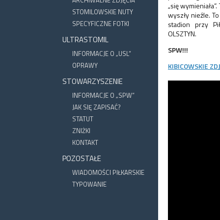
ARCHIWALNE ZDJĘCIA
„się wymieniała”.
STOMILOWSKIE NUTY
wyszły nieźle. T
SPECYFICZNE FOTKI
stadion przy P
OLSZTYN.
ULTRASTOMIL
SPW!!!
INFORMACJE O „USL”
OPRAWY
KIBICOWSKIE ZD
STOWARZYSZENIE
INFORMACJE O „SPW”
JAK SIĘ ZAPISAĆ?
STATUT
ZNIŻKI
KONTAKT
POZOSTAŁE
WIADOMOŚCI PIŁKARSKIE
TYPOWANIE