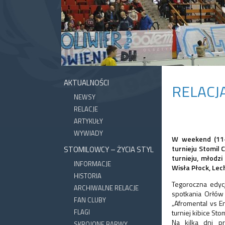
AKTUALNOŚCI
RELACJ
NEWSY
RELACJE
ARTYKUŁY
WYWIADY
W weekend (11-1
turnieju Stomil 
STOMILOWCY – ŻYCIA STYL
turnieju, młodzi
INFORMACJE
Wisła Płock, Lec
HISTORIA
Tegoroczna edyc
ARCHIWALNE RELACJE
spotkania Orłów 
FAN CLUBY
„Afromental vs E
FLAGI
turniej kibice St
Na kilka dni p
SKROJONE BARWY