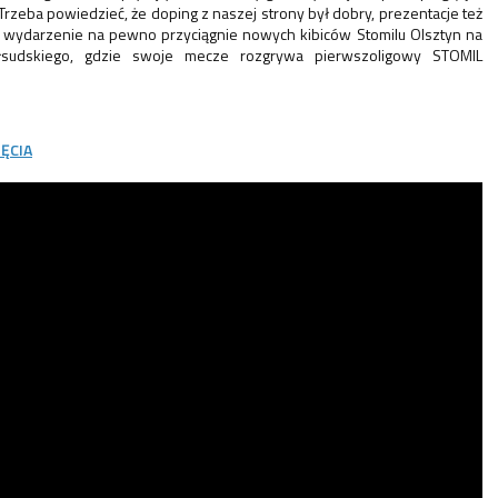
 Trzeba powiedzieć, że doping z naszej strony był dobry, prezentacje też
o wydarzenie na pewno przyciągnie nowych kibiców Stomilu Olsztyn na
iłsudskiego, gdzie swoje mecze rozgrywa pierwszoligowy STOMIL
JĘCIA