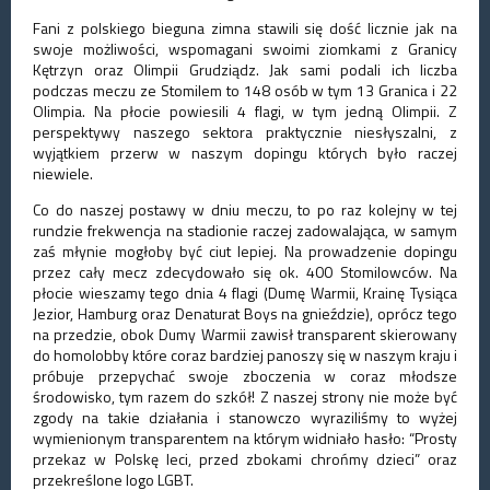
Fani z polskiego bieguna zimna stawili się dość licznie jak na
swoje możliwości, wspomagani swoimi ziomkami z Granicy
Kętrzyn oraz Olimpii Grudziądz. Jak sami podali ich liczba
podczas meczu ze Stomilem to 148 osób w tym 13 Granica i 22
Olimpia. Na płocie powiesili 4 flagi, w tym jedną Olimpii. Z
perspektywy naszego sektora praktycznie niesłyszalni, z
wyjątkiem przerw w naszym dopingu których było raczej
niewiele.
Co do naszej postawy w dniu meczu, to po raz kolejny w tej
rundzie frekwencja na stadionie raczej zadowalająca, w samym
zaś młynie mogłoby być ciut lepiej. Na prowadzenie dopingu
przez cały mecz zdecydowało się ok. 400 Stomilowców. Na
płocie wieszamy tego dnia 4 flagi (Dumę Warmii, Krainę Tysiąca
Jezior, Hamburg oraz Denaturat Boys na gnieździe), oprócz tego
na przedzie, obok Dumy Warmii zawisł transparent skierowany
do homolobby które coraz bardziej panoszy się w naszym kraju i
próbuje przepychać swoje zboczenia w coraz młodsze
środowisko, tym razem do szkół! Z naszej strony nie może być
zgody na takie działania i stanowczo wyraziliśmy to wyżej
wymienionym transparentem na którym widniało hasło: “Prosty
przekaz w Polskę leci, przed zbokami chrońmy dzieci” oraz
przekreślone logo LGBT.