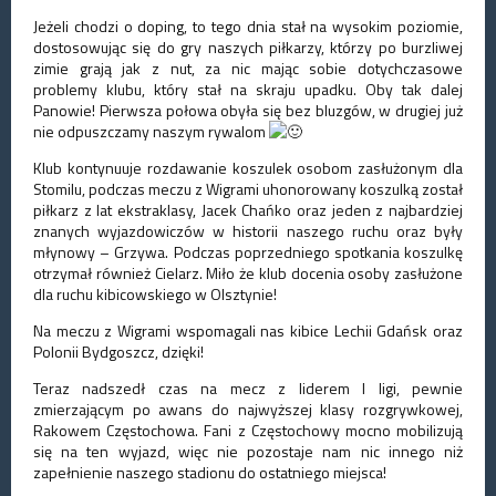
Jeżeli chodzi o doping, to tego dnia stał na wysokim poziomie,
dostosowując się do gry naszych piłkarzy, którzy po burzliwej
zimie grają jak z nut, za nic mając sobie dotychczasowe
problemy klubu, który stał na skraju upadku. Oby tak dalej
Panowie! Pierwsza połowa obyła się bez bluzgów, w drugiej już
nie odpuszczamy naszym rywalom
Klub kontynuuje rozdawanie koszulek osobom zasłużonym dla
Stomilu, podczas meczu z Wigrami uhonorowany koszulką został
piłkarz z lat ekstraklasy, Jacek Chańko oraz jeden z najbardziej
znanych wyjazdowiczów w historii naszego ruchu oraz były
młynowy – Grzywa. Podczas poprzedniego spotkania koszulkę
otrzymał również Cielarz. Miło że klub docenia osoby zasłużone
dla ruchu kibicowskiego w Olsztynie!
Na meczu z Wigrami wspomagali nas kibice Lechii Gdańsk oraz
Polonii Bydgoszcz, dzięki!
Teraz nadszedł czas na mecz z liderem I ligi, pewnie
zmierzającym po awans do najwyższej klasy rozgrywkowej,
Rakowem Częstochowa. Fani z Częstochowy mocno mobilizują
się na ten wyjazd, więc nie pozostaje nam nic innego niż
zapełnienie naszego stadionu do ostatniego miejsca!