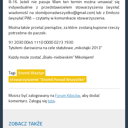
8-16. Jeżeli nie pasuje Wam ten termin można umawiać się
indywidualnie z przedstawicielem stowarzyszenia (wysłać
wiadomość na stomilponadwszystko@gmail.com) lub z Emilozo
(wysyłać PW) – czytamy w komunikacie stowarzyszenia.
Można także przelać pieniądze, za które zostaną kupione rzeczy
potrzebne do paczek:
97 2030 0045 1110 0000 0273 7930
Tytułem: darowizna na cele statutowe „mikołajki 2013”
Każdy może zostać „Biało-niebieskim” Mikołajem!
Tagi:
Stomil Olsztyn
stowarzyszenie "Stomil Ponad Wszystko"
Musisz być zalogowany na
Forum Kibiców
, aby dodać
komentarz. Zaloguj się
tutaj
.
ZOBACZ TAKŻE