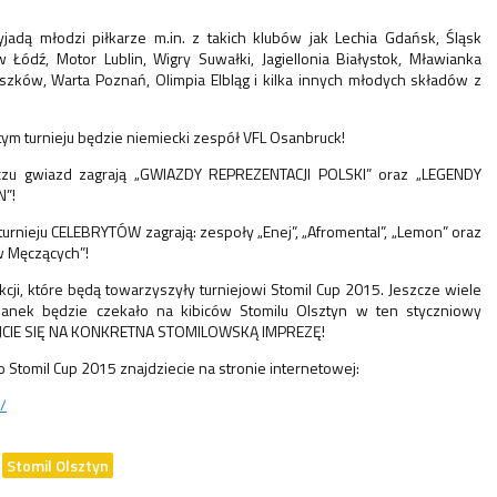
jadą młodzi piłkarze m.in. z takich klubów jak Lechia Gdańsk, Śląsk
Łódź, Motor Lublin, Wigry Suwałki, Jagiellonia Białystok, Mławianka
szków, Warta Poznań, Olimpia Elbląg i kilka innych młodych składów z
ym turnieju będzie niemiecki zespół VFL Osanbruck!
zu gwiazd zagrają „GWIAZDY REPREZENTACJI POLSKI” oraz „LEGENDY
”!
urnieju CELEBRYTÓW zagrają: zespoły „Enej”, „Afromental”, „Lemon” oraz
w Męczących”!
rakcji, które będą towarzyszyły turniejowi Stomil Cup 2015. Jeszcze wiele
ianek będzie czekało na kibiców Stomilu Olsztyn w ten styczniowy
JCIE SIĘ NA KONKRETNA STOMILOWSKĄ IMPREZĘ!
 o Stomil Cup 2015 znajdziecie na stronie internetowej:
l/
Stomil Olsztyn