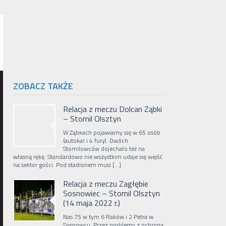
ZOBACZ TAKŻE
Relacja z meczu Dolcan Ząbki
– Stomil Olsztyn
W Ząbkach pojawiamy się w 65 osób
(autokar i 4 fury). Dwóch
Stomilowców dojechało też na
własną rękę. Standardowo nie wszystkim udaje się wejść
na sektor gości. Pod stadionem musi […]
Relacja z meczu Zagłębie
Sosnowiec – Stomil Olsztyn
(14 maja 2022 r.)
Nas 75 w tym 6 Raków i 2 Petra w
Sosnowcu. Przez problemy z ochroną