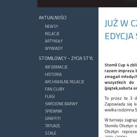
AKTUALNOŚCI
JUŻ W 
NEWSY
EDYCJA 
RELACJE
ARTYKUŁY
WYWIADY
STOMILOWCY – ŻYCIA STYL
Stomil Cup 4 zbli
INFORMACJE
razem impreza bę
HISTORIA
zmagań młodych 
ARCHIWALNE RELACJE
wszystkich do
(piątek,sobota or
FAN CLUBY
FLAGI
To przez te 3 dn
SKROJONE BARWY
Zapowiada się k
wielka rodzinna 
ŚPIEWNIK
GRAFFITI
W turnieju zagra
Stomilu Olsztyn 
TATUAŻE
Olsztyn reprez
SZALE