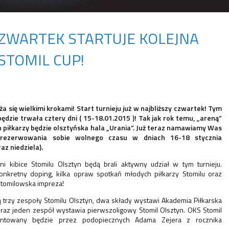
CZWARTEK STARTUJE KOLEJNA
STOMIL CUP!
ża się wielkimi krokami! Start turnieju już w najbliższy czwartek! Tym
dzie trwała cztery dni ( 15-18.01.2015 )! Tak jak rok temu, „areną”
piłkarzy będzie olsztyńska hala „Urania”. Już teraz namawiamy Was
 rezerwowania sobie wolnego czasu w dniach 16-18 stycznia
az niedziela).
i kibice Stomilu Olsztyn będą brali aktywny udział w tym turnieju.
onkretny doping, kilka opraw spotkań młodych piłkarzy Stomilu oraz
Stomilowska impreza!
ją trzy zespoły Stomilu Olsztyn, dwa składy wystawi Akademia Piłkarska
oraz jeden zespół wystawia pierwszoligowy Stomil Olsztyn. OKS Stomil
entowany będzie przez podopiecznych Adama Zejera z rocznika