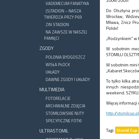
2004/2005!
VADEMECUM FANATYKA
Do Olsztyna przy
(S)TADION – NASZA
Wrocław, Widzew 
TWIERDZA PRZY P69
Mława, Znicz Pru
ZIN STADION
Polski!
NA ZAWSZE W NASZEJ
PAMIĘCI
„Rodzynkiem” w t
ZGODY
W sobotnim mec
STOMILU OLSZTYN
POLONIA BYDGOSZCZ
WISŁA PŁOCK
W sobotnim mini t
„Kabaret Skeczó
UKŁADY
DAWNE ZGODY I UKŁADY
To tylko kilka at
innych niespodz
MULTIMEDIA
weekend. SZYKU
FOTORELACJE
Więcej informacji
ARCHIWALNE ZDJĘCIA
http://stomilcup.p
STOMILOWSKIE NUTY
SPECYFICZNE FOTKI
Tagi:
Stomil Cup
ULTRASTOMIL