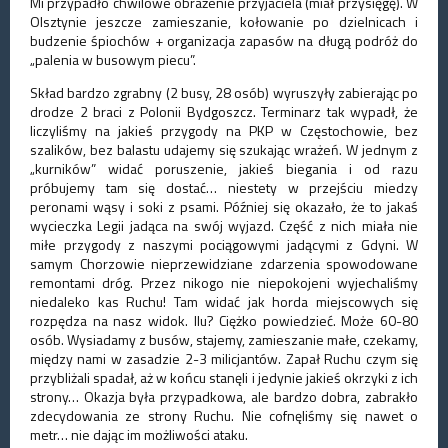
Mi przypadło chwilowe obrażenie przyjaciela (miał przysięgę). W
Olsztynie jeszcze zamieszanie, kołowanie po dzielnicach i
budzenie śpiochów + organizacja zapasów na długą podróż do
„palenia w busowym piecu”.
Skład bardzo zgrabny (2 busy, 28 osób) wyruszyły zabierając po
drodze 2 braci z Polonii Bydgoszcz. Terminarz tak wypadł, że
liczyliśmy na jakieś przygody na PKP w Częstochowie, bez
szalików, bez balastu udajemy się szukając wrażeń. W jednym z
„kurników” widać poruszenie, jakieś biegania i od razu
próbujemy tam się dostać… niestety w przejściu miedzy
peronami wąsy i soki z psami. Później się okazało, że to jakaś
wycieczka Legii jadąca na swój wyjazd. Część z nich miała nie
miłe przygody z naszymi pociągowymi jadącymi z Gdyni. W
samym Chorzowie nieprzewidziane zdarzenia spowodowane
remontami dróg. Przez nikogo nie niepokojeni wyjechaliśmy
niedaleko kas Ruchu! Tam widać jak horda miejscowych się
rozpędza na nasz widok. Ilu? Ciężko powiedzieć. Może 60-80
osób. Wysiadamy z busów, stajemy, zamieszanie małe, czekamy,
między nami w zasadzie 2-3 milicjantów. Zapał Ruchu czym się
przybliżali spadał, aż w końcu stanęli i jedynie jakieś okrzyki z ich
strony… Okazja była przypadkowa, ale bardzo dobra, zabrakło
zdecydowania ze strony Ruchu. Nie cofnęliśmy się nawet o
metr… nie dając im możliwości ataku.