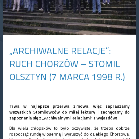
„ARCHIWALNE RELACJE”:
RUCH CHORZÓW – STOMIL
OLSZTYN (7 MARCA 1998 R.)
Trwa w najlepsze przerwa zimowa, więc zapraszamy
wszystkich Stomilowców do miłej lektury i zachęcamy do
zapoznania się z „Archiwalnymi Relacjami” z wyjazdów!
Dla wielu chłopaków to było oczywiste, że trzeba dobrze
rozpocząć rundę wiosenną i wyruszyć do dalekiego Chorzowa.