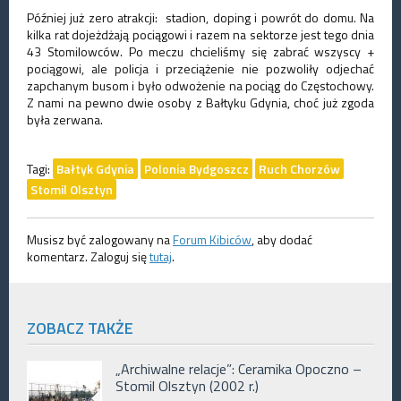
Później już zero atrakcji: stadion, doping i powrót do domu. Na
kilka rat dojeżdżają pociągowi i razem na sektorze jest tego dnia
43 Stomilowców. Po meczu chcieliśmy się zabrać wszyscy +
pociągowi, ale policja i przeciążenie nie pozwoliły odjechać
zapchanym busom i było odwożenie na pociąg do Częstochowy.
Z nami na pewno dwie osoby z Bałtyku Gdynia, choć już zgoda
była zerwana.
Tagi:
Bałtyk Gdynia
Polonia Bydgoszcz
Ruch Chorzów
Stomil Olsztyn
Musisz być zalogowany na
Forum Kibiców
, aby dodać
komentarz. Zaloguj się
tutaj
.
ZOBACZ TAKŻE
„Archiwalne relacje”: Ceramika Opoczno –
Stomil Olsztyn (2002 r.)