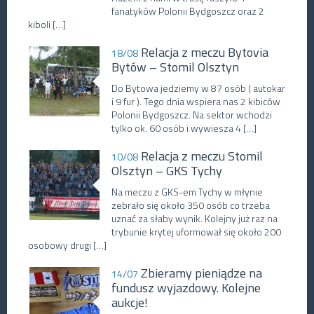
fanatyków Polonii Bydgoszcz oraz 2
kiboli […]
Relacja z meczu Bytovia
18/08
Bytów – Stomil Olsztyn
Do Bytowa jedziemy w 87 osób ( autokar
i 9 fur ). Tego dnia wspiera nas 2 kibiców
Polonii Bydgoszcz. Na sektor wchodzi
tylko ok. 60 osób i wywiesza 4 […]
Relacja z meczu Stomil
10/08
Olsztyn – GKS Tychy
Na meczu z GKS-em Tychy w młynie
zebrało się około 350 osób co trzeba
uznać za słaby wynik. Kolejny już raz na
trybunie krytej uformował się około 200
osobowy drugi […]
Zbieramy pieniądze na
14/07
fundusz wyjazdowy. Kolejne
aukcje!