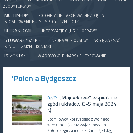
POLONIA BYDGOSZCZ
WISŁA PŁOCK
UKŁADY
DAWNE
ZGODY I UKŁADY
MULTIMEDIA
FOTORELACJE
ARCHIWALNE ZDJĘCIA
STOMILOWSKIE NUTY
SPECYFICZNE FOTKI
ULTRASTOMIL
INFORMACJE O „USL”
OPRAWY
STOWARZYSZENIE
INFORMACJE O „SPW”
JAK SIĘ ZAPISAĆ?
STATUT
ZNIŻKI
KONTAKT
POZOSTAŁE
WIADOMOŚCI PIŁKARSKIE
TYPOWANIE
'Polonia Bydgoszcz'
„Majówkowe” wspieranie
07/05
zgód i układów (3-5 maja 2024
r.)
Stomilowcy, korzystając z wolnego
weekendu (zakaz wyjazdowy do
Kołobrzegu za mecz z Olimpią Elbląg)