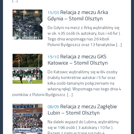
[…]
Relacja z meczu Arka
15/03
Gdynia – Stomil Olsztyn
Do Gdyni na mecz z Arką wybraliśmy się
w ok. 435 osób (4 autokary, bus i 46 fur ).
Tego dnia wspomaga nas 26 kiboli
Polonii Bydgoszcz oraz 13 fanatyków […]
Relacja z meczu GKS
19/10
Katowice – Stomil Olsztyn
Do Katowic wybraliśmy się w 84 osoby
(nabity konkretnie autokar i 5 fur oraz
kilka osób łamanymi połączeniami na
własną rękę). Wspomaga nas tego dnia 4
ziomków z Polonii Bydgoszcz. […]
Relacja z meczu Zagłębie
08/09
Lubin – Stomil Olsztyn
Na daleki wyjazd do Lubina, wybraliśmy
się w 196 osób ( 3 autokary i 10 fur ).
Razem z nami w trasę ruszyło 4