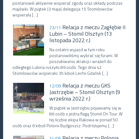
postanowili aktywnie wspierać zgody oraz układy podczas
majówki. W piątek (3 maja) delegacja 15 Stomilowców
wspierała […]
Relacja z meczu Zagłębie II
23/11
Lubin – Stomil Olsztyn (13
listopada 2022 r.)
Na ostatni wyjazd w tym roku
postanowiliśmy wybrać się furami. W
poszukiwaniu atrakcji i wrażeń do
odległego Lubina ruszyło 89 osób. Tego dnia 42
Stomilowców wspierało 35 kiboli Lechii Gdańsk […]
Relacja z meczu GKS
12/09
Jastrzębie – Stomil Olsztyn (9
września 2022 r.)
W piątek w Jastrzębiu pojawiamy się w
86 osób z jedna flagą Stomil On Tour. W
tej liczbie ekipa Rakowa w ponad 50
osób oraz 6 kiboli Polonii Bydgoszcz. Podróżujemy […]
Relacja z meczu Polonia
14/06