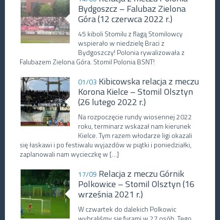
Bydgoszcz – Falubaz Zielona
Góra (12 czerwca 2022 r.)
45 kiboli Stomilu z flagą Stomilowcy
wspierało w niedzielę Braci z
Bydgoszczy! Polonia rywalizowała z
Falubazem Zielona Góra. Stomil Polonia BSNT!
Kibicowska relacja z meczu
01/03
Korona Kielce – Stomil Olsztyn
(26 lutego 2022 r.)
Na rozpoczęcie rundy wiosennej 2022
roku, terminarz wskazał nam kierunek
Kielce. Tym razem włodarze ligi okazali
się łaskawi i po festiwalu wyjazdów w piątki i poniedziałki,
zaplanowali nam wycieczkę w […]
Relacja z meczu Górnik
17/09
Polkowice – Stomil Olsztyn (16
września 2021 r.)
W czwartek do dalekich Polkowic
wybraliśmy się furami w 27 osób. Tego