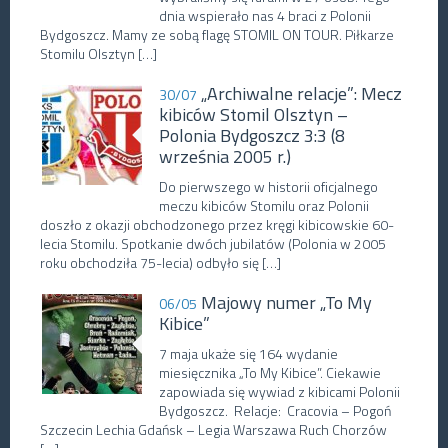
dnia wspierało nas 4 braci z Polonii
Bydgoszcz. Mamy ze sobą flagę STOMIL ON TOUR. Piłkarze
Stomilu Olsztyn […]
„Archiwalne relacje”: Mecz
30/07
kibiców Stomil Olsztyn –
Polonia Bydgoszcz 3:3 (8
września 2005 r.)
Do pierwszego w historii oficjalnego
meczu kibiców Stomilu oraz Polonii
doszło z okazji obchodzonego przez kręgi kibicowskie 60-
lecia Stomilu. Spotkanie dwóch jubilatów (Polonia w 2005
roku obchodziła 75-lecia) odbyło się […]
Majowy numer „To My
06/05
Kibice”
7 maja ukaże się 164 wydanie
miesięcznika „To My Kibice”. Ciekawie
zapowiada się wywiad z kibicami Polonii
Bydgoszcz. Relacje: Cracovia – Pogoń
Szczecin Lechia Gdańsk – Legia Warszawa Ruch Chorzów