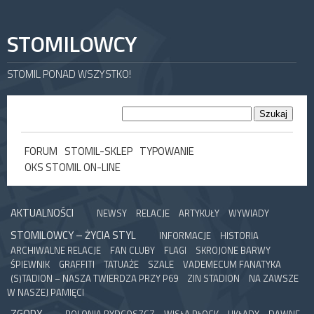
STOMILOWCY
STOMIL PONAD WSZYSTKO!
FORUM
STOMIL-SKLEP
TYPOWANIE
OKS STOMIL ON-LINE
AKTUALNOŚCI
NEWSY
RELACJE
ARTYKUŁY
WYWIADY
STOMILOWCY – ŻYCIA STYL
INFORMACJE
HISTORIA
ARCHIWALNE RELACJE
FAN CLUBY
FLAGI
SKROJONE BARWY
ŚPIEWNIK
GRAFFITI
TATUAŻE
SZALE
VADEMECUM FANATYKA
(S)TADION – NASZA TWIERDZA PRZY P69
ZIN STADION
NA ZAWSZE
W NASZEJ PAMIĘCI
ZGODY