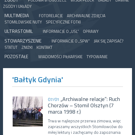
POLONIA BYDGOSZCZ
WISŁA PŁOCK
UKŁADY
DAWNE
ZGODY I UKŁADY
MULTIMEDIA
FOTORELACJE
ARCHIWALNE ZDJĘCIA
STOMILOWSKIE NUTY
SPECYFICZNE FOTKI
ULTRASTOMIL
INFORMACJE O „USL”
OPRAWY
STOWARZYSZENIE
INFORMACJE O „SPW”
JAK SIĘ ZAPISAĆ?
STATUT
ZNIŻKI
KONTAKT
POZOSTAŁE
WIADOMOŚCI PIŁKARSKIE
TYPOWANIE
'Bałtyk Gdynia'
„Archiwalne relacje”: Ruch
07/01
Chorzów – Stomil Olsztyn (7
marca 1998 r.)
Trwa w najlepsze przerwa zimowa, więc
zapraszamy wszystkich Stomilowców do
miłej lektury i zachęcamy do zapoznania