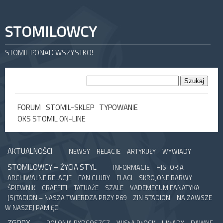
STOMILOWCY
STOMIL PONAD WSZYSTKO!
FORUM
STOMIL-SKLEP
TYPOWANIE
OKS STOMIL ON-LINE
AKTUALNOŚCI
NEWSY
RELACJE
ARTYKUŁY
WYWIADY
STOMILOWCY – ŻYCIA STYL
INFORMACJE
HISTORIA
ARCHIWALNE RELACJE
FAN CLUBY
FLAGI
SKROJONE BARWY
ŚPIEWNIK
GRAFFITI
TATUAŻE
SZALE
VADEMECUM FANATYKA
(S)TADION – NASZA TWIERDZA PRZY P69
ZIN STADION
NA ZAWSZE
W NASZEJ PAMIĘCI
ZGODY