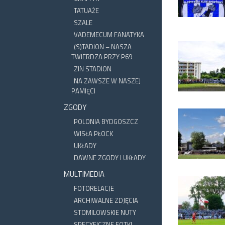
TATUAŻE
SZALE
VADEMECUM FANATYKA
(S)TADION – NASZA
TWIERDZA PRZY P69
ZIN STADION
NA ZAWSZE W NASZEJ
PAMIĘCI
ZGODY
POLONIA BYDGOSZCZ
WISŁA PŁOCK
UKŁADY
DAWNE ZGODY I UKŁADY
MULTIMEDIA
FOTORELACJE
ARCHIWALNE ZDJĘCIA
STOMILOWSKIE NUTY
SPECYFICZNE FOTKI