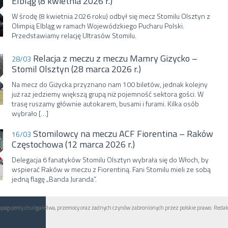
Elbląg (8 kwietnia 2026 r.)
W środę (8 kwietnia 2026 roku) odbył się mecz Stomilu Olsztyn z
Olimpią Elbląg w ramach Wojewódzkiego Pucharu Polski.
Przedstawiamy relację Ultrasów Stomilu.
Relacja z meczu z meczu Mamry Gizycko –
28/03
Stomil Olsztyn (28 marca 2026 r.)
Na mecz do Giżycka przyznano nam 100 biletów, jednak kolejny
już raz jedziemy większą grupą niż pojemność sektora gości. W
trasę ruszamy głównie autokarem, busami i furami. Kilka osób
wybrało […]
Stomilowcy na meczu ACF Fiorentina – Raków
16/03
Częstochowa (12 marca 2026 r.)
Delegacja 6 fanatyków Stomilu Olsztyn wybrała się do Włoch, by
wspierać Raków w meczu z Fiorentiną. Fani Stomilu mieli ze sobą
jedną flagę „Banda Juranda”.
ropagujemy chuligaństwa, przemocy oraz żadnych czynów zabronionych przez polskie prawo. Redak