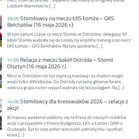
Lidzbark Warmiński to […]
Stomilowcy na meczu ŁKS Łomża – GKS
28/05
Bełchatów (16 maja 2026 r.)
W tym samym czasie co mecz Stomilu w Ostródzie, delegacja 30
kiboli Stomilu wybrała się do Łomży na wspólny trening oraz mecz
ŁKS Łomża – GKS Bełchatów. Na tym spotkaniu […]
Relacja z meczu Sokół Ostróda – Stomil
17/05
Olsztyn (16 maja 2026 r.)
Mecz w Ostródzie nie był imprezą masową i na stadion mogło
wejść tylko 999 kibiców. Do Ostródy ruszamy głównie furami,
wieksza grupa na ten wyjazd wybrała się też pociągiem. Na […]
Stomilowcy dla Kresowiaków 2026 – relacja z
14/05
akcji!
W majowy weekend udaliśmy się na Kresy do naszych rodaków
wraz z przyjaciółmi z Polonii Bydgoszcz, ŁKS-u Łomża i GKM-u
Grudziądz. Był to czas pełen wzruszeń, patriotyzmu i spotkań,
które […]