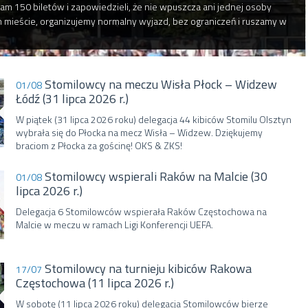
m 150 biletów i zapowiedzieli, że nie wpuszcza ani jednej osoby
m mieście, organizujemy normalny wyjazd, bez ograniczeń i ruszamy w
Stomilowcy na meczu Wisła Płock – Widzew
01/08
Łódź (31 lipca 2026 r.)
W piątek (31 lipca 2026 roku) delegacja 44 kibiców Stomilu Olsztyn
wybrała się do Płocka na mecz Wisła – Widzew. Dziękujemy
braciom z Płocka za gościnę! OKS & ZKS!
Stomilowcy wspierali Raków na Malcie (30
01/08
lipca 2026 r.)
Delegacja 6 Stomilowców wspierała Raków Częstochowa na
Malcie w meczu w ramach Ligi Konferencji UEFA.
Stomilowcy na turnieju kibiców Rakowa
17/07
Częstochowa (11 lipca 2026 r.)
W sobotę (11 lipca 2026 roku) delegacja Stomilowców bierze