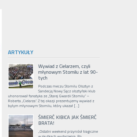
ARTYKUŁY
Wywiad z Cielarzem, czyli
młynowym Stomilu z lat 90-
tych
Podczas meczu Stomilu Olsztyn z
Sandecją Nowy Sącz olsztyński klub
uhonorował fanatyka ze „Starej Gwardii Stomilu” –
Roberta „Cielarza”. Z tej okazji prezentujemy wywiad z
byłym młynowym Stomilu, który ukazał […]
ŚMIERĆ KIBICA JAK ŚMIERĆ
BRATA!
„Ostatni weekend przyniósł tragiczne
w skutkach wydarzenia. Po