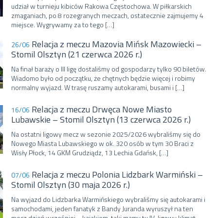
udział w turnieju kibiców Rakowa Częstochowa. W piłkarskich
zmaganiach, po 8 rozegranych meczach, ostatecznie zajmujemy 4
miejsce. Wygrywamy za to tego […]
Relacja z meczu Mazovia Mińsk Mazowiecki –
26/06
Stomil Olsztyn (21 czerwca 2026 r.)
Na finał baraży o III ligę dostaliśmy od gospodarzy tylko 90 biletów.
Wiadomo było od początku, że chętnych będzie więcej i robimy
normalny wyjazd. W trasę ruszamy autokarami, busami i […]
Relacja z meczu Drwęca Nowe Miasto
16/06
Lubawskie – Stomil Olsztyn (13 czerwca 2026 r.)
Na ostatni ligowy mecz w sezonie 2025/2026 wybraliśmy się do
Nowego Miasta Lubawskiego w ok. 320 osób w tym 30 Braci z
Wisły Płock, 14 GKM Grudziądz, 13 Lechia Gdańsk, […]
Relacja z meczu Polonia Lidzbark Warmiński –
07/06
Stomil Olsztyn (30 maja 2026 r.)
Na wyjazd do Lidzbarka Warmińskiego wybraliśmy się autokarami i
samochodami, jeden fanatyk z Bandy Juranda wyruszył na ten
mecz dzień wcześniej… kajakiem, taki mamy tu IV-ligowy klimat.