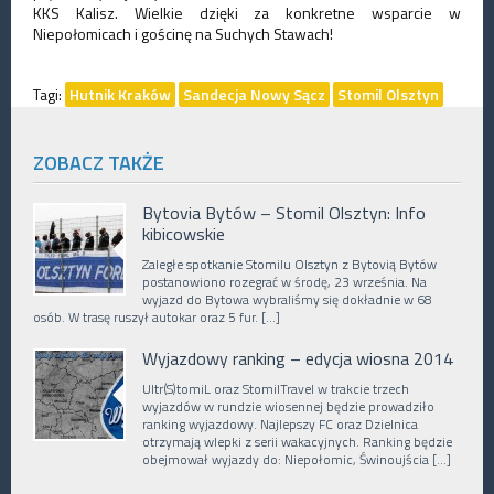
KKS Kalisz. Wielkie dzięki za konkretne wsparcie w
Niepołomicach i gościnę na Suchych Stawach!
Tagi:
Hutnik Kraków
Sandecja Nowy Sącz
Stomil Olsztyn
ZOBACZ TAKŻE
Bytovia Bytów – Stomil Olsztyn: Info
kibicowskie
Zaległe spotkanie Stomilu Olsztyn z Bytovią Bytów
postanowiono rozegrać w środę, 23 września. Na
wyjazd do Bytowa wybraliśmy się dokładnie w 68
osób. W trasę ruszył autokar oraz 5 fur. […]
Wyjazdowy ranking – edycja wiosna 2014
Ultr(S)tomiL oraz StomilTravel w trakcie trzech
wyjazdów w rundzie wiosennej będzie prowadziło
ranking wyjazdowy. Najlepszy FC oraz Dzielnica
otrzymają wlepki z serii wakacyjnych. Ranking będzie
obejmował wyjazdy do: Niepołomic, Świnoujścia […]