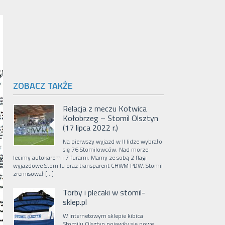
ZOBACZ TAKŻE
Relacja z meczu Kotwica
Kołobrzeg – Stomil Olsztyn
(17 lipca 2022 r.)
Na pierwszy wyjazd w II lidze wybrało
się 76 Stomilowców. Nad morze
lecimy autokarem i 7 furami. Mamy ze sobą 2 flagi
wyjazdowe Stomilu oraz transparent CHWM PDW. Stomil
zremisował […]
Torby i plecaki w stomil-
sklep.pl
W internetowym sklepie kibica
Stomilu Olsztyn pojawiły się nowe