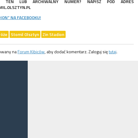
IĆ TEN LUB ARCHIWALNY NUMER? NAPISZ POD ADRES
IL.OLSZTYN.PL
DION” NA FACEBOOKU!
róże
Stomil Olsztyn
Zin Stadion
gowany na
Forum Kibiców
, aby dodać komentarz. Zaloguj się
tutaj
.