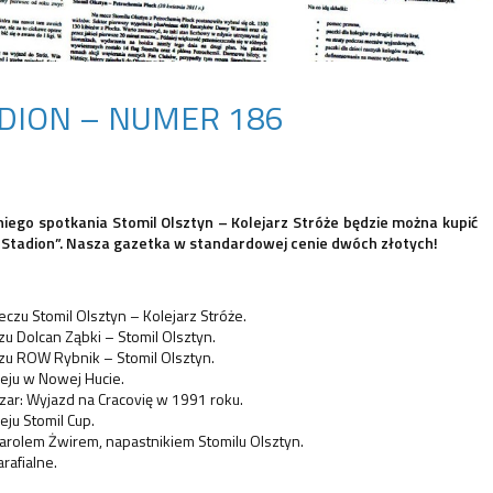
ADION – NUMER 186
iego spotkania Stomil Olsztyn – Kolejarz Stróże będzie można kupić
„Stadion”. Nasza gazetka w standardowej cenie dwóch złotych!
zu Stomil Olsztyn – Kolejarz Stróże.
zu Dolcan Ząbki – Stomil Olsztyn.
czu ROW Rybnik – Stomil Olsztyn.
nieju w Nowej Hucie.
ar: Wyjazd na Cracovię w 1991 roku.
ieju Stomil Cup.
rolem Żwirem, napastnikiem Stomilu Olsztyn.
rafialne.