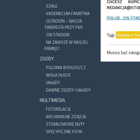
CHCESZ KUP
SZALE
REDAKCJA@STOM
VADEMECUM FANATYKA
POLUB „ZIN STA
(S)TADION – NASZA
TWIERDZA PRZY P69
ZIN STADION
Tagi:
Kolejarz St
NA ZAWSZE W NASZEJ
PAMIĘCI
Musisz być zalo
ZGODY
POLONIA BYDGOSZCZ
WISŁA PŁOCK
UKŁADY
DAWNE ZGODY I UKŁADY
MULTIMEDIA
FOTORELACJE
ARCHIWALNE ZDJĘCIA
STOMILOWSKIE NUTY
SPECYFICZNE FOTKI