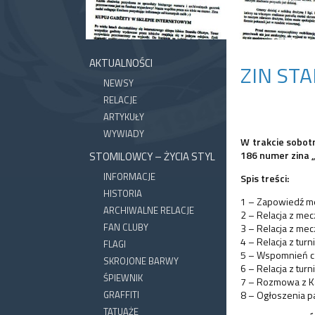
AKTUALNOŚCI
ZIN ST
NEWSY
RELACJE
ARTYKUŁY
WYWIADY
W trakcie sobotn
186 numer zina 
STOMILOWCY – ŻYCIA STYL
INFORMACJE
Spis treści:
HISTORIA
1 – Zapowiedź mec
ARCHIWALNE RELACJE
2 – Relacja z mec
FAN CLUBY
3 – Relacja z me
4 – Relacja z tur
FLAGI
5 – Wspomnień cz
SKROJONE BARWY
6 – Relacja z turn
ŚPIEWNIK
7 – Rozmowa z Ka
GRAFFITI
8 – Ogłoszenia pa
TATUAŻE