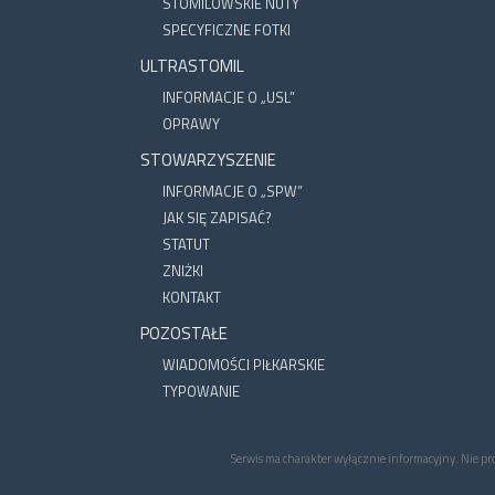
STOMILOWSKIE NUTY
SPECYFICZNE FOTKI
ULTRASTOMIL
INFORMACJE O „USL”
OPRAWY
STOWARZYSZENIE
INFORMACJE O „SPW”
JAK SIĘ ZAPISAĆ?
STATUT
ZNIŻKI
KONTAKT
POZOSTAŁE
WIADOMOŚCI PIŁKARSKIE
TYPOWANIE
Serwis ma charakter wyłącznie informacyjny. Nie p