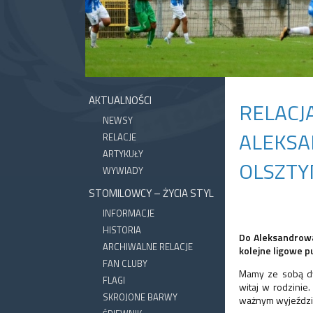
AKTUALNOŚCI
RELACJ
NEWSY
ALEKSA
RELACJE
ARTYKUŁY
OLSZTYN
WYWIADY
STOMILOWCY – ŻYCIA STYL
INFORMACJE
HISTORIA
Do Aleksandrowa
ARCHIWALNE RELACJE
kolejne ligowe p
FAN CLUBY
Mamy ze sobą dwi
FLAGI
witaj w rodzinie
SKROJONE BARWY
ważnym wyjeździe