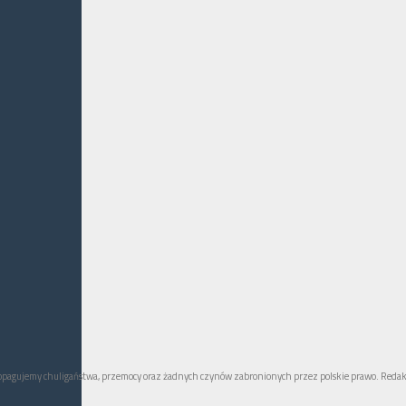
ropagujemy chuligaństwa, przemocy oraz żadnych czynów zabronionych przez polskie prawo. Redak