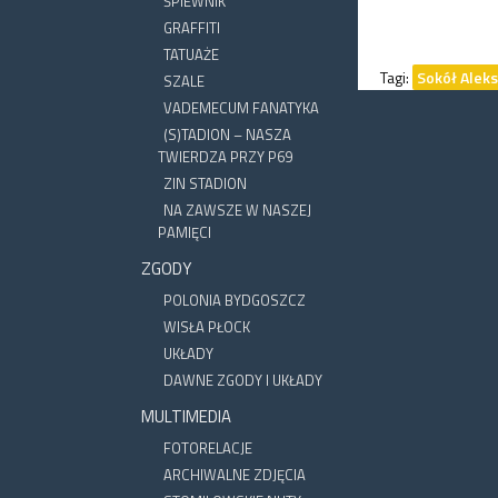
ŚPIEWNIK
GRAFFITI
TATUAŻE
Tagi:
Sokół Alek
SZALE
VADEMECUM FANATYKA
(S)TADION – NASZA
TWIERDZA PRZY P69
ZIN STADION
NA ZAWSZE W NASZEJ
PAMIĘCI
ZGODY
POLONIA BYDGOSZCZ
WISŁA PŁOCK
UKŁADY
DAWNE ZGODY I UKŁADY
MULTIMEDIA
FOTORELACJE
ARCHIWALNE ZDJĘCIA