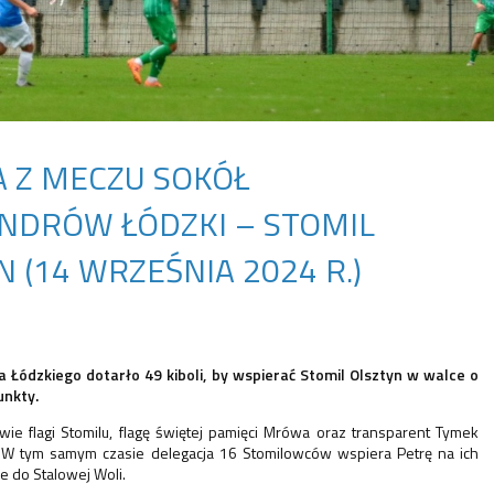
A Z MECZU SOKÓŁ
NDRÓW ŁÓDZKI – STOMIL
 (14 WRZEŚNIA 2024 R.)
 Łódzkiego dotarło 49 kiboli, by wspierać Stomil Olsztyn w walce o
unkty.
e flagi Stomilu, flagę świętej pamięci Mrówa oraz transparent Tymek
. W tym samym czasie delegacja 16 Stomilowców wspiera Petrę na ich
 do Stalowej Woli.