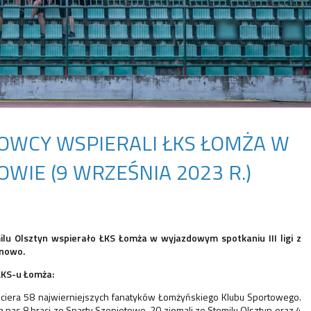
OWCY WSPIERALI ŁKS ŁOMŻA W
WIE (9 WRZEŚNIA 2023 R.)
ilu Olsztyn wspierało ŁKS Łomża w wyjazdowym spotkaniu III ligi z
onowo.
ŁKS-u Łomża:
ciera 58 najwierniejszych fanatyków Łomżyńskiego Klubu Sportowego.
 nas 8 braci ze Sparty Szepietowo, 20 ziomali ze Stomilu Olsztyn oraz 4