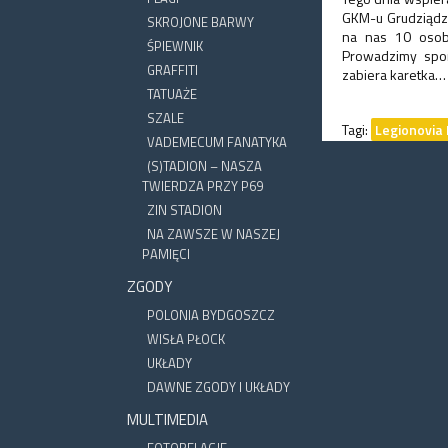
GKM-u Grudziądz.
SKROJONE BARWY
na nas 10 osobo
ŚPIEWNIK
Prowadzimy spor
GRAFFITI
zabiera karetka…
TATUAŻE
SZALE
Tagi:
Legionovia
VADEMECUM FANATYKA
(S)TADION – NASZA
TWIERDZA PRZY P69
ZIN STADION
NA ZAWSZE W NASZEJ
PAMIĘCI
ZGODY
POLONIA BYDGOSZCZ
WISŁA PŁOCK
UKŁADY
DAWNE ZGODY I UKŁADY
MULTIMEDIA