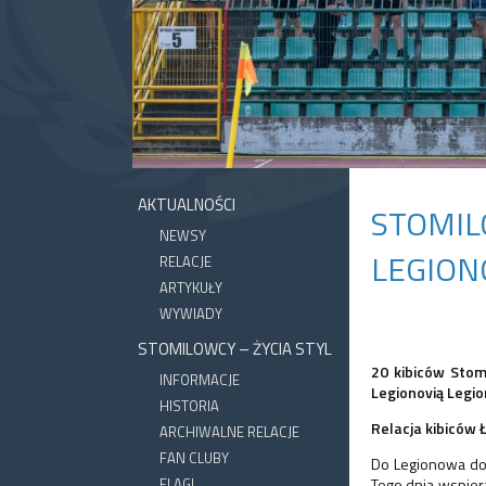
AKTUALNOŚCI
STOMIL
NEWSY
LEGIONO
RELACJE
ARTYKUŁY
WYWIADY
STOMILOWCY – ŻYCIA STYL
20 kibiców Stom
INFORMACJE
Legionovią Legi
HISTORIA
Relacja kibiców 
ARCHIWALNE RELACJE
FAN CLUBY
Do Legionowa do
FLAGI
Tego dnia wspiera