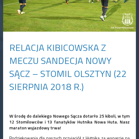
RELACJA KIBICOWSKA Z
MECZU SANDECJA NOWY
SĄCZ – STOMIL OLSZTYN (22
SIERPNIA 2018 R.)
W środę do dalekiego Nowego Sącza dotarło 25 kiboli, w tym
12 Stomilowców i 13 fanatyków Hutnika Nowa Huta. Nasz
maraton wyjazdowy trwa!
Podziękowania dla naszych przyjaciół z Hutnika za wsparcie na