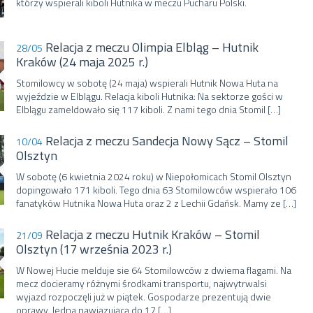
którzy wspierali kiboli Hutnika w meczu Pucharu Polski.
Relacja z meczu Olimpia Elbląg – Hutnik
28/05
Kraków (24 maja 2025 r.)
Stomilowcy w sobotę (24 maja) wspierali Hutnik Nowa Huta na
wyjeździe w Elblągu. Relacja kiboli Hutnika: Na sektorze gości w
Elblągu zameldowało się 117 kiboli. Z nami tego dnia Stomil […]
Relacja z meczu Sandecja Nowy Sącz – Stomil
10/04
Olsztyn
W sobotę (6 kwietnia 2024 roku) w Niepołomicach Stomil Olsztyn
dopingowało 171 kiboli. Tego dnia 63 Stomilowców wspierało 106
fanatyków Hutnika Nowa Huta oraz 2 z Lechii Gdańsk. Mamy ze […]
Relacja z meczu Hutnik Kraków – Stomil
21/09
Olsztyn (17 września 2023 r.)
W Nowej Hucie melduje sie 64 Stomilowców z dwiema flagami. Na
mecz docieramy różnymi środkami transportu, najwytrwalsi
wyjazd rozpoczęli już w piątek. Gospodarze prezentują dwie
oprawy. Jedna nawiązującą do 17 […]