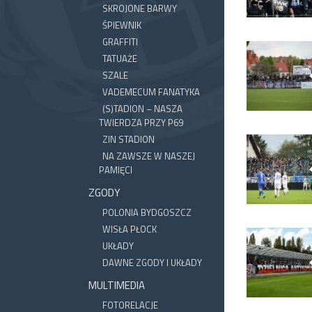
SKROJONE BARWY
ŚPIEWNIK
GRAFFITI
TATUAŻE
SZALE
VADEMECUM FANATYKA
(S)TADION – NASZA
TWIERDZA PRZY P69
ZIN STADION
NA ZAWSZE W NASZEJ
PAMIĘCI
ZGODY
POLONIA BYDGOSZCZ
WISŁA PŁOCK
UKŁADY
DAWNE ZGODY I UKŁADY
MULTIMEDIA
FOTORELACJE