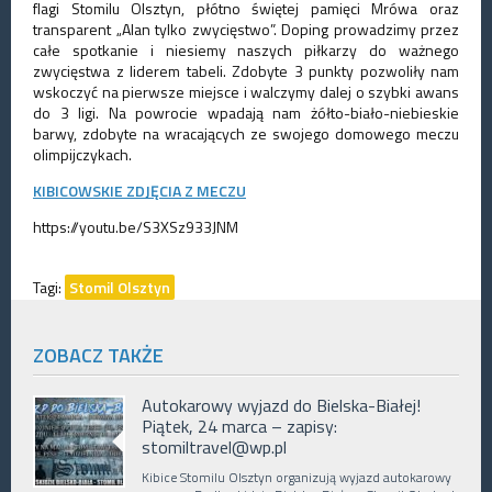
flagi Stomilu Olsztyn, płótno świętej pamięci Mrówa oraz
transparent „Alan tylko zwycięstwo”. Doping prowadzimy przez
całe spotkanie i niesiemy naszych piłkarzy do ważnego
zwycięstwa z liderem tabeli. Zdobyte 3 punkty pozwoliły nam
wskoczyć na pierwsze miejsce i walczymy dalej o szybki awans
do 3 ligi. Na powrocie wpadają nam żółto-biało-niebieskie
barwy, zdobyte na wracających ze swojego domowego meczu
olimpijczykach.
KIBICOWSKIE ZDJĘCIA Z MECZU
https://youtu.be/S3XSz933JNM
Tagi:
Stomil Olsztyn
ZOBACZ TAKŻE
Autokarowy wyjazd do Bielska-Białej!
Piątek, 24 marca – zapisy:
stomiltravel@wp.pl
Kibice Stomilu Olsztyn organizują wyjazd autokarowy