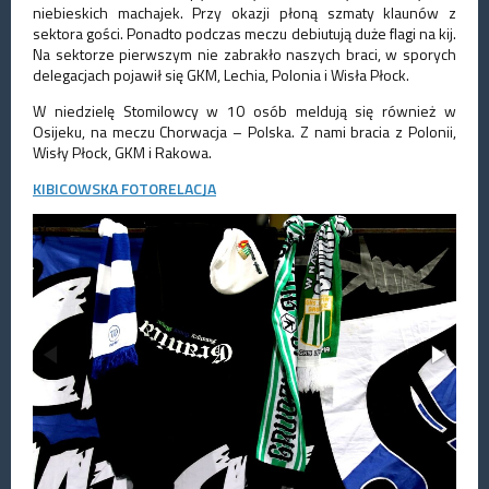
niebieskich machajek. Przy okazji płoną szmaty klaunów z
sektora gości. Ponadto podczas meczu debiutują duże flagi na kij.
Na sektorze pierwszym nie zabrakło naszych braci, w sporych
delegacjach pojawił się GKM, Lechia, Polonia i Wisła Płock.
W niedzielę Stomilowcy w 10 osób meldują się również w
Osijeku, na meczu Chorwacja – Polska. Z nami bracia z Polonii,
Wisły Płock, GKM i Rakowa.
KIBICOWSKA FOTORELACJA