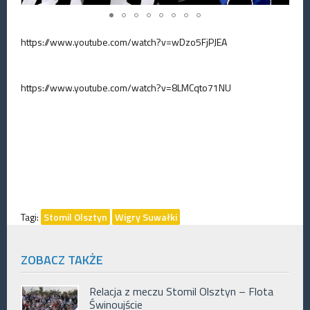
https://www.youtube.com/watch?v=wDzo5FjPJEA
https://www.youtube.com/watch?v=8LMCqto71NU
Tagi:
Stomil Olsztyn
Wigry Suwałki
ZOBACZ TAKŻE
Relacja z meczu Stomil Olsztyn – Flota
Świnoujście