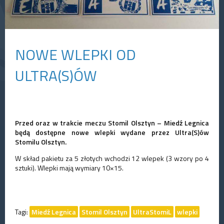
NOWE WLEPKI OD
ULTRA(S)ÓW
Przed oraz w trakcie meczu Stomil Olsztyn – Miedź Legnica
będą dostępne nowe wlepki wydane przez Ultra(S)ów
Stomilu Olsztyn.
W skład pakietu za 5 złotych wchodzi 12 wlepek (3 wzory po 4
sztuki). Wlepki mają wymiary 10×15.
Tagi:
Miedź Legnica
Stomil Olsztyn
UltraStomiL
wlepki