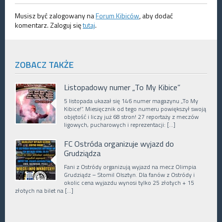
Musisz być zalogowany na
Forum Kibiców
, aby dodać
komentarz. Zaloguj się
tutaj
.
ZOBACZ TAKŻE
Listopadowy numer „To My Kibice”
5 listopada ukazał się 146 numer magazynu „To My
Kibice!”. Miesięcznik od tego numeru powiększył swoją
objętość i liczy już 68 stron! 27 reportaży z meczów
ligowych, pucharowych i reprezentacji: […]
FC Ostróda organizuje wyjazd do
Grudziądza
Fani z Ostródy organizują wyjazd na mecz Olimpia
Grudziądz – Stomil Olsztyn. Dla fanów z Ostródy i
okolic cena wyjazdu wynosi tylko 25 złotych + 15
złotych na bilet na […]