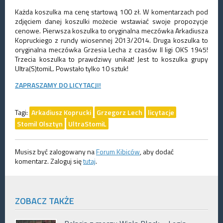
Każda koszulka ma cenę startową 100 zł. W komentarzach pod
zdjęciem danej koszulki możecie wstawiać swoje propozycje
cenowe. Pierwsza koszulka to oryginalna meczówka Arkadiusza
Kopruckiego z rundy wiosennej 2013/2014. Druga koszulka to
oryginalna meczówka Grzesia Lecha z czasów II ligi OKS 1945!
Trzecia koszulka to prawdziwy unikat! Jest to koszulka grupy
Ultra(S)tomiL. Powstało tylko 10 sztuk!
ZAPRASZAMY DO LICYTACJI!
Tagi:
Arkadiusz Koprucki
Grzegorz Lech
licytacje
Stomil Olsztyn
UltraStomiL
Musisz być zalogowany na
Forum Kibiców
, aby dodać
komentarz. Zaloguj się
tutaj
.
ZOBACZ TAKŻE