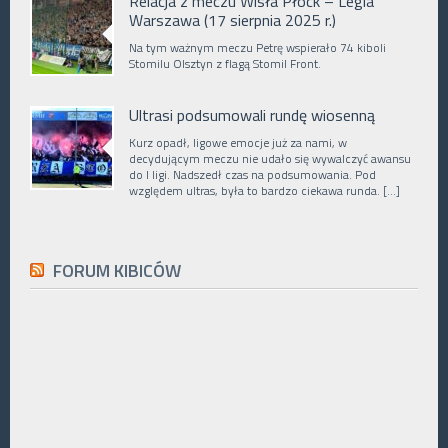
Relacja z meczu Wisła Płock – Legia
Warszawa (17 sierpnia 2025 r.)
Na tym ważnym meczu Petrę wspierało 74 kiboli
Stomilu Olsztyn z flagą Stomil Front.
Ultrasi podsumowali rundę wiosenną
Kurz opadł, ligowe emocje już za nami, w
decydującym meczu nie udało się wywalczyć awansu
do I ligi. Nadszedł czas na podsumowania. Pod
względem ultras, była to bardzo ciekawa runda. […]
FORUM KIBICÓW