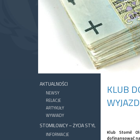
AKTUALNOŚCI
KLUB D
NEWSY
WYJAZD
RELACJE
ARTYKUŁY
WYWIADY
STOMILOWCY – ŻYCIA STYL
Klub Stomil O
INFORMACJE
dofinansować na