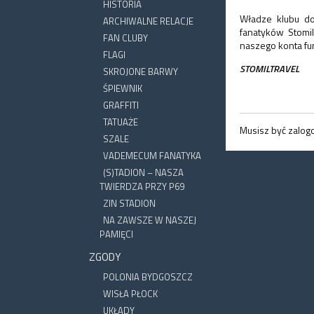
HISTORIA
Władze klubu do
ARCHIWALNE RELACJE
fanatyków Stomi
FAN CLUBY
naszego konta
fu
FLAGI
STOMILTRAVEL
SKROJONE BARWY
ŚPIEWNIK
GRAFFITI
TATUAŻE
Musisz być zalo
SZALE
VADEMECUM FANATYKA
(S)TADION – NASZA
TWIERDZA PRZY P69
ZIN STADION
NA ZAWSZE W NASZEJ
PAMIĘCI
ZGODY
POLONIA BYDGOSZCZ
WISŁA PŁOCK
UKŁADY