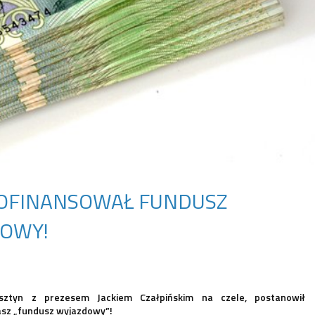
OFINANSOWAŁ FUNDUSZ
OWY!
lsztyn z prezesem Jackiem Czałpińskim na czele, postanowił
sz „fundusz wyjazdowy”!