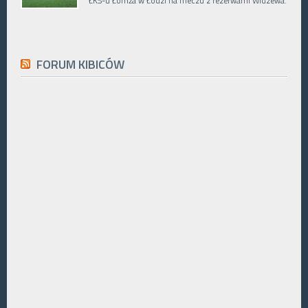
ŁKS-u Łomża w Łodzi na meczu z rezerwami Widzewa.
FORUM KIBICÓW