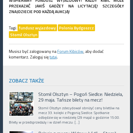
WSPIERAMY FUNDUSZ WYJAZDOWY! KAŻDY KIBIC MOŻE
PRZEKAZAĆ JAKIŚ GADŻET NA LICYTACJĘ! SZCZEGÓŁY
ZNAJDZIECIE POD KAŻDĄ AUKCJĄ!
Tagi:
fundusz wyjazdowy
Polonia Bydgoszcz
Stomil Olsztyn
Musisz być zalogowany na
Forum Kibiców
, aby dodać
komentarz. Zaloguj się
tutaj
.
ZOBACZ TAKŻE
Stomil Olsztyn – Pogoń Siedlce: Niedziela,
29 maja. Tańsze bilety na mecz!
Stomil Olsztyn zdecydował obniżyć ceny biletów na
mecz 33. kolejki z Pogonią Siedlce. Spotkanie
odbędzie się w niedzielę (29 maja) o godzinie 15:00.
Bilety w przedsprzedaży i w dzień meczu: […]