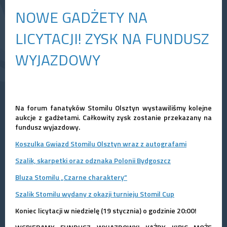
NOWE GADŻETY NA
LICYTACJI! ZYSK NA FUNDUSZ
WYJAZDOWY
Na forum fanatyków Stomilu Olsztyn wystawiliśmy kolejne
aukcje z gadżetami. Całkowity zysk zostanie przekazany na
fundusz wyjazdowy.
Koszulka Gwiazd Stomilu Olsztyn wraz z autografami
Szalik, skarpetki oraz odznaka Polonii Bydgoszcz
Bluza Stomilu „Czarne charaktery”
Szalik Stomilu wydany z okazji turnieju Stomil Cup
Koniec licytacji w niedzielę (19 stycznia) o godzinie 20:00!