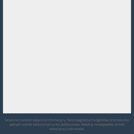
Serwis ma charakter wyłącznie informacyjny. Nie propagujemy chuligaństwa, przemocy oraz
żadnych czynów zabronionych przez polskie prawo. Redakcja nie odpowiada za treść
komentarzy internautów.