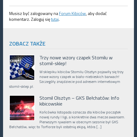
Musisz być zalogowany na
Forum Kibiców
, aby dodać
komentarz. Zaloguj się
tutaj
.
ZOBACZ TAKŻE
Trzy nowe wzory czapek Stomilu w
stomil-sklep!
W sklepiku kibiców Stomilu Olsztyn pojawiły się trzy
nowe wzory czapek w biało-niebieskich barwach!
Szczegóły znajdziecie pod adresem internetowym
stomil-sklep.pl.
Stomil Olsztyn – GKS Bełchatów: Info
kibicowskie
Końcówka listopada oznacza dla kibiców początek
nowej rundy I ligi, a konkretnie dwa mecze awansem.
Pierwszym rywalem w obecnym sezonie był GKS
Bełchatów, więc to Torfiorze byli ostatnią ekipą, która […]