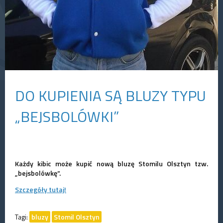
DO KUPIENIA SĄ BLUZY TYPU
„BEJSBOLÓWKI”
Każdy kibic może kupić nową bluzę Stomilu Olsztyn tzw.
„bejsbolówkę”.
Szczegóły tutaj!
Tagi:
bluzy
Stomil Olsztyn