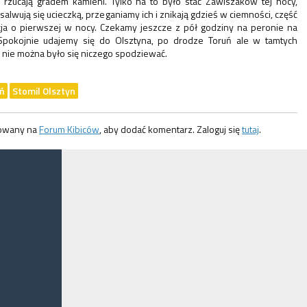
rzucają gradem kamieni. Tylko na to było stać Zawiszaków tej nocy,
 salwują się ucieczką, przeganiamy ich i znikają gdzieś w ciemności, część
ja o pierwszej w nocy. Czekamy jeszcze z pół godziny na peronie na
Spokojnie udajemy się do Olsztyna, po drodze Toruń ale w tamtych
e nie można było się niczego spodziewać.
ń
Stomil Olsztyn
gowany na
Forum Kibiców
, aby dodać komentarz. Zaloguj się
tutaj
.