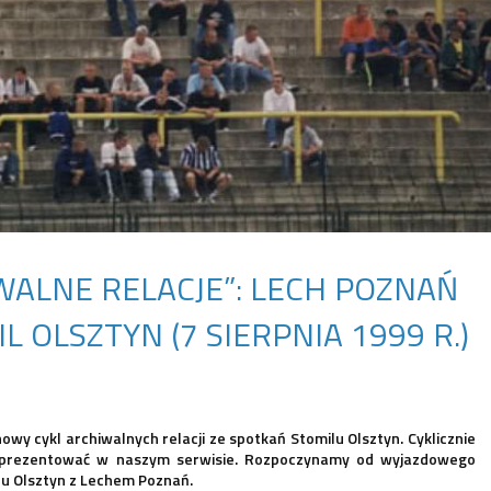
WALNE RELACJE”: LECH POZNAŃ
L OLSZTYN (7 SIERPNIA 1999 R.)
y cykl archiwalnych relacji ze spotkań Stomilu Olsztyn. Cyklicznie
 prezentować w naszym serwisie. Rozpoczynamy od wyjazdowego
lu Olsztyn z Lechem Poznań.