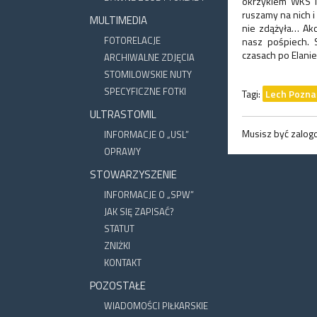
okrzykiem WKS i 
ruszamy na nich i
MULTIMEDIA
nie zdążyła… Akc
FOTORELACJE
nasz pośpiech. 
czasach po Elani
ARCHIWALNE ZDJĘCIA
STOMILOWSKIE NUTY
SPECYFICZNE FOTKI
Tagi:
Lech Pozna
ULTRASTOMIL
Musisz być zalo
INFORMACJE O „USL”
OPRAWY
STOWARZYSZENIE
INFORMACJE O „SPW”
JAK SIĘ ZAPISAĆ?
STATUT
ZNIŻKI
KONTAKT
POZOSTAŁE
WIADOMOŚCI PIŁKARSKIE