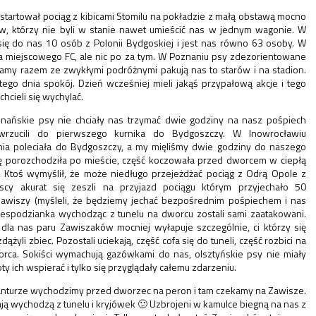
startował pociąg z kibicami Stomilu na pokładzie z małą obstawą mocno
w, którzy nie byli w stanie nawet umieścić nas w jednym wagonie. W
się do nas 10 osób z Polonii Bydgoskiej i jest nas równo 63 osoby. W
a miejscowego FC, ale nic po za tym. W Poznaniu psy zdezorientowane
amy razem ze zwykłymi podróżnymi pakują nas to starów i na stadion.
tego dnia spokój. Dzień wcześniej mieli jakąś przypałową akcje i tego
chcieli się wychylać.
nańskie psy nie chciały nas trzymać dwie godziny na nasz pośpiech
wrzucili do pierwszego kurnika do Bydgoszczy. W Inowrocławiu
nia poleciała do Bydgoszczy, a my mięliśmy dwie godziny do naszego
ię porozchodziła po mieście, część koczowała przed dworcem w ciepłą
 Ktoś wymyślił, że może niedługo przejeżdżać pociąg z Odrą Opole z
cy akurat się zeszli na przyjazd pociągu którym przyjechało 50
Zawiszy (myśleli, że będziemy jechać bezpośrednim pośpiechem i nas
 niespodzianka wychodząc z tunelu na dworcu zostali sami zaatakowani.
 dla nas paru Zawiszaków mocniej wyłapuje szczególnie, ci którzy się
zdążyli zbiec. Pozostali uciekają, część cofa się do tuneli, część rozbici na
rca. Sokiści wymachują gazówkami do nas, olsztyńskie psy nie miały
ty ich wspierać i tylko się przyglądały całemu zdarzeniu.
nturze wychodzimy przed dworzec na peron i tam czekamy na Zawisze.
ają wychodzą z tunelu i kryjówek 🙂 Uzbrojeni w kamulce biegną na nas z