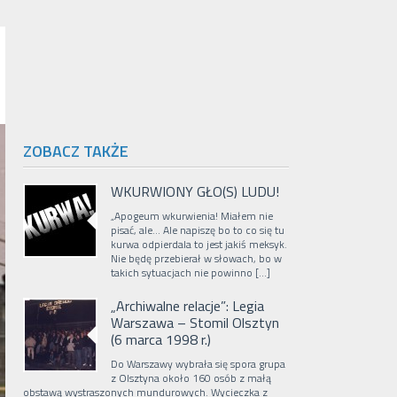
ZOBACZ TAKŻE
WKURWIONY GŁO(S) LUDU!
„Apogeum wkurwienia! Miałem nie
pisać, ale… Ale napiszę bo to co się tu
kurwa odpierdala to jest jakiś meksyk.
Nie będę przebierał w słowach, bo w
takich sytuacjach nie powinno […]
„Archiwalne relacje”: Legia
Warszawa – Stomil Olsztyn
(6 marca 1998 r.)
Do Warszawy wybrała się spora grupa
z Olsztyna około 160 osób z małą
obstawą wystraszonych mundurowych. Wycieczka z