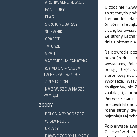
ARCHIWALNE RELACJE
O godzinie 12 wy
FAN CLUBY
zakręconych psó
FLAGI
Toruniu dosiada 
SKROJONE BARWY
Gnieźnie obczajk
trochę bo wysiad
ŚPIEWNIK
Ze strony Lecha 
GRAFFITI
dnia z niczym nie 
TATUAŻE
Na powrocie poz
SZALE
bezpośredni i 
VADEMECUM FANATYKA
wysiadamy, Polo
(S)TADION – NASZA
pociągu. Część s
TWIERDZA PRZY P69
sierpniową noc…
Wybrzeża. Wszys
ZIN STADION
chuliganów, ale 
NA ZAWSZE W NASZEJ
zaatakują), a tu
PAMIĘCI
Pierwsze starcie
postawili lub nie 
ZGODY
różne strony dwo
POLONIA BYDGOSZCZ
najmniejszej ocho
WISŁA PŁOCK
Po pierwszej awa
UKŁADY
Ci się znów zbier
DAWNE ZGODY I UKŁADY