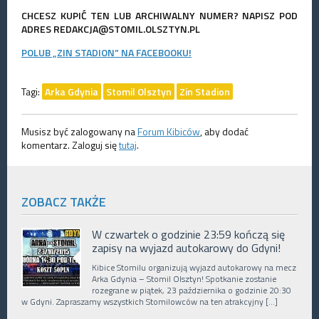
CHCESZ KUPIĆ TEN LUB ARCHIWALNY NUMER? NAPISZ POD
ADRES REDAKCJA@STOMIL.OLSZTYN.PL
POLUB „ZIN STADION” NA FACEBOOKU!
Tagi:
Arka Gdynia
Stomil Olsztyn
Zin Stadion
Musisz być zalogowany na
Forum Kibiców
, aby dodać
komentarz. Zaloguj się
tutaj
.
ZOBACZ TAKŻE
W czwartek o godzinie 23:59 kończą się
zapisy na wyjazd autokarowy do Gdyni!
Kibice Stomilu organizują wyjazd autokarowy na mecz
Arka Gdynia – Stomil Olsztyn! Spotkanie zostanie
rozegrane w piątek, 23 października o godzinie 20:30
w Gdyni. Zapraszamy wszystkich Stomilowców na ten atrakcyjny […]