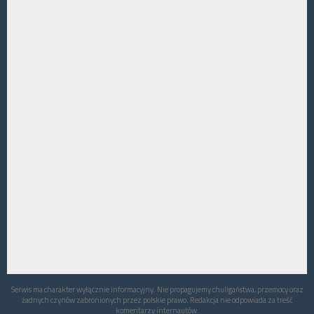
Serwis ma charakter wyłącznie informacyjny. Nie propagujemy chuligaństwa, przemocy oraz
żadnych czynów zabronionych przez polskie prawo. Redakcja nie odpowiada za treść
komentarzy internautów.