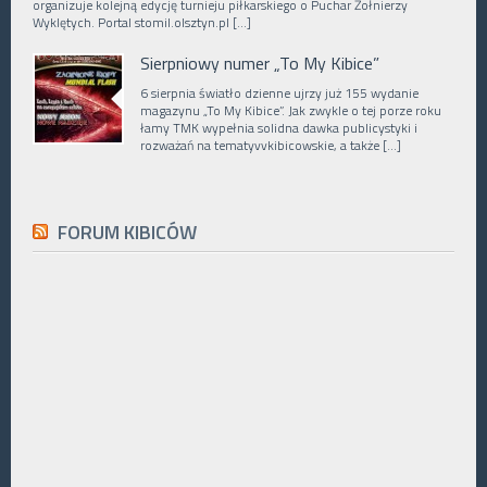
organizuje kolejną edycję turnieju piłkarskiego o Puchar Żołnierzy
Wyklętych. Portal stomil.olsztyn.pl […]
Sierpniowy numer „To My Kibice”
6 sierpnia światło dzienne ujrzy już 155 wydanie
magazynu „To My Kibice”. Jak zwykle o tej porze roku
łamy TMK wypełnia solidna dawka publicystyki i
rozważań na tematyvvkibicowskie, a także […]
FORUM KIBICÓW