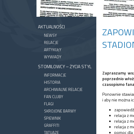
AKTUALNOŚCI
ZAPOWI
NEWSY
STADIO
RELACJE
ARTYKUŁY
WYWIADY
STOMILOWCY – ŻYCIA STYL
Zapraszamy wsz
INFORMACJE
poprzednio włoży
HISTORIA
czasopismo fana
ARCHIWALNE RELACJE
Ponownie stawiam
FAN CLUBY
i aby nie można i
FLAGI
zapowiedź 
SKROJONE BARWY
relacja z m
ŚPIEWNIK
relacja z 
GRAFFITI
relacja z 
pomoc dla 
TATUAŻE