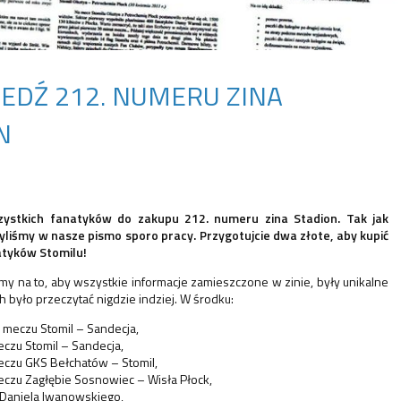
EDŹ 212. NUMERU ZINA
N
ystkich fanatyków do zakupu 212.
numeru
zina Stadion. Tak jak
liśmy w nasze pismo sporo pracy. Przygotujcie dwa złote, aby kupić
tyków Stomilu!
y na to, aby wszystkie informacje zamieszczone w zinie, były unikalne
ch było przeczytać nigdzie indziej. W środku:
meczu Stomil – Sandecja,
eczu Stomil – Sandecja,
meczu GKS Bełchatów – Stomil,
meczu Zagłębie Sosnowiec – Wisła Płock,
Daniela Iwanowskiego,