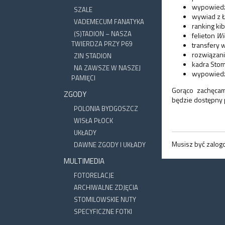
wypowiedź 
SZALE
wywiad z 
VADEMECUM FANATYKA
ranking kib
(S)TADION – NASZA
felieton
Wie
TWIERDZA PRZY P69
transfery w
rozwiązani
ZIN STADION
kadra Stom
NA ZAWSZE W NASZEJ
wypowiedź 
PAMIĘCI
Gorąco zachęca
ZGODY
będzie dostępny 
POLONIA BYDGOSZCZ
WISŁA PŁOCK
UKŁADY
Musisz być zalo
DAWNE ZGODY I UKŁADY
MULTIMEDIA
FOTORELACJE
ARCHIWALNE ZDJĘCIA
STOMILOWSKIE NUTY
SPECYFICZNE FOTKI