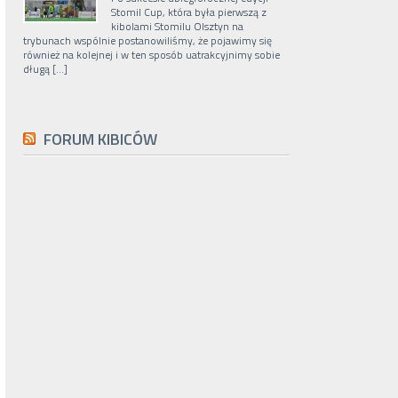
Stomil Cup, która była pierwszą z
kibolami Stomilu Olsztyn na
trybunach wspólnie postanowiliśmy, że pojawimy się
również na kolejnej i w ten sposób uatrakcyjnimy sobie
długą […]
FORUM KIBICÓW