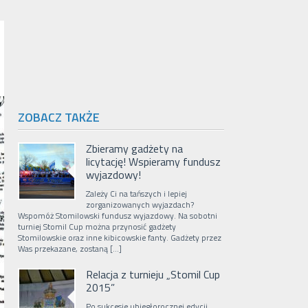
ZOBACZ TAKŻE
Zbieramy gadżety na
licytację! Wspieramy fundusz
wyjazdowy!
Zależy Ci na tańszych i lepiej
zorganizowanych wyjazdach?
Wspomóż Stomilowski fundusz wyjazdowy. Na sobotni
turniej Stomil Cup można przynosić gadżety
Stomilowskie oraz inne kibicowskie fanty. Gadżety przez
Was przekazane, zostaną […]
Relacja z turnieju „Stomil Cup
2015”
Po sukcesie ubiegłorocznej edycji