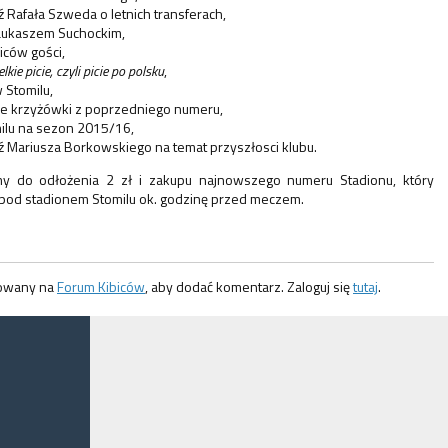
Rafała Szweda o letnich transferach,
Łukaszem Suchockim,
iców gości,
lkie picie, czyli picie po polsku
,
 Stomilu,
e krzyżówki z poprzedniego numeru,
ilu na sezon 2015/16,
Mariusza Borkowskiego na temat przyszłosci klubu.
my do odłożenia 2 zł i zakupu najnowszego
numeru
Stadionu, który
pod stadionem Stomilu ok. godzinę przed meczem.
gowany na
Forum Kibiców
, aby dodać komentarz. Zaloguj się
tutaj
.