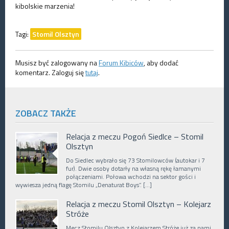
kibolskie marzenia!
Tagi:
Stomil Olsztyn
Musisz być zalogowany na
Forum Kibiców
, aby dodać
komentarz. Zaloguj się
tutaj
.
ZOBACZ TAKŻE
Relacja z meczu Pogoń Siedlce – Stomil
Olsztyn
Do Siedlec wybrało się 73 Stomilowców (autokar i 7
fur). Dwie osoby dotarły na własną rękę łamanymi
połączeniami. Połowa wchodzi na sektor gości i
wywiesza jedną flagę Stomilu „Denaturat Boys”. […]
Relacja z meczu Stomil Olsztyn – Kolejarz
Stróże
Mecz Stomilu Olsztyn z Kolejarzem Stróże już za nami.