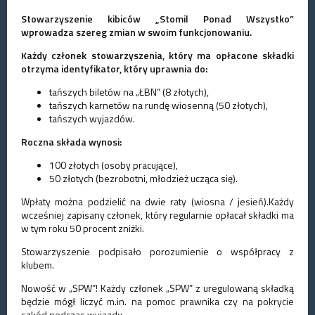
Stowarzyszenie kibiców „Stomil Ponad Wszystko”
wprowadza szereg zmian w swoim funkcjonowaniu.
Każdy członek stowarzyszenia, który ma opłacone składki
otrzyma identyfikator, który uprawnia do:
tańszych biletów na „ŁBN” (8 złotych),
tańszych karnetów na rundę wiosenną (50 złotych),
tańszych wyjazdów.
Roczna składa wynosi:
100 złotych (osoby pracujące),
50 złotych (bezrobotni, młodzież ucząca się).
Wpłaty można podzielić na dwie raty (wiosna / jesień).Każdy
wcześniej zapisany członek, który regularnie opłacał składki ma
w tym roku 50 procent zniżki.
Stowarzyszenie podpisało porozumienie o współpracy z
klubem.
Nowość w „SPW”! Każdy członek „SPW” z uregulowaną składką
będzie mógł liczyć m.in. na pomoc prawnika czy na pokrycie
szkód podczas wyjazdu.