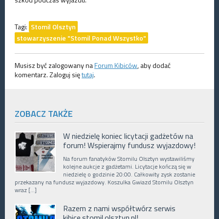
Tagi:
Stomil Olsztyn
stowarzyszenie "Stomil Ponad Wszystko"
Musisz być zalogowany na
Forum Kibiców
, aby dodać
komentarz. Zaloguj się
tutaj
.
ZOBACZ TAKŻE
W niedzielę koniec licytacji gadżetów na
forum! Wspierajmy fundusz wyjazdowy!
Na forum fanatyków Stomilu Olsztyn wystawiliśmy
kolejne aukcje z gadżetami. Licytacje kończą się w
niedzielę o godzinie 20:00. Całkowity zysk zostanie
przekazany na fundusz wyjazdowy. Koszulka Gwiazd Stomilu Olsztyn
wraz […]
Razem z nami współtwórz serwis
kibice.stomil.olsztyn.pl!