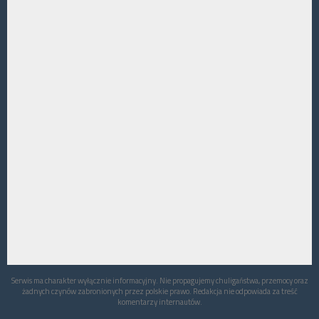
Serwis ma charakter wyłącznie informacyjny. Nie propagujemy chuligaństwa, przemocy oraz
żadnych czynów zabronionych przez polskie prawo. Redakcja nie odpowiada za treść
komentarzy internautów.