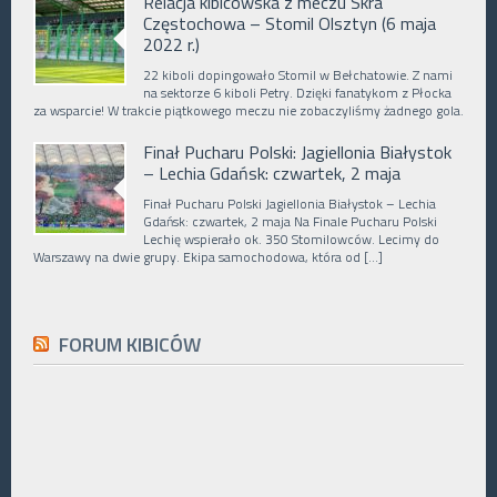
Relacja kibicowska z meczu Skra
Częstochowa – Stomil Olsztyn (6 maja
2022 r.)
22 kiboli dopingowało Stomil w Bełchatowie. Z nami
na sektorze 6 kiboli Petry. Dzięki fanatykom z Płocka
za wsparcie! W trakcie piątkowego meczu nie zobaczyliśmy żadnego gola.
Finał Pucharu Polski: Jagiellonia Białystok
– Lechia Gdańsk: czwartek, 2 maja
Finał Pucharu Polski Jagiellonia Białystok – Lechia
Gdańsk: czwartek, 2 maja Na Finale Pucharu Polski
Lechię wspierało ok. 350 Stomilowców. Lecimy do
Warszawy na dwie grupy. Ekipa samochodowa, która od […]
FORUM KIBICÓW