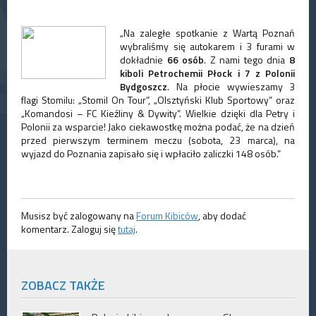
„Na zaległe spotkanie z Wartą Poznań
wybraliśmy się autokarem i 3 furami w
dokładnie
66 osób
. Z nami tego dnia
8
kiboli Petrochemii Płock i 7 z Polonii
Bydgoszcz
. Na płocie wywieszamy 3
flagi Stomilu: „Stomil On Tour”, „Olsztyński Klub Sportowy” oraz
„Komandosi – FC Kieźliny & Dywity”. Wielkie dzięki dla Petry i
Polonii za wsparcie! Jako ciekawostkę można podać, że na dzień
przed pierwszym terminem meczu (sobota, 23 marca), na
wyjazd do Poznania zapisało się i wpłaciło zaliczki 148 osób.”
Musisz być zalogowany na
Forum Kibiców
, aby dodać
komentarz. Zaloguj się
tutaj
.
ZOBACZ TAKŻE